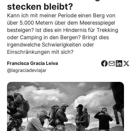
stecken bleibt?
Kann ich mit meiner Periode einen Berg von
über 5.000 Metern über dem Meeresspiegel
besteigen? Ist dies ein Hindernis für Trekking
oder Camping in den Bergen? Bringt dies
irgendwelche Schwierigkeiten oder
Einschränkungen mit sich?
Francisca Gracia Leiva
F
C
L
X
@lagraciadeviajar
a
o
i
c
r
n
e
r
k
b
e
e
o
o
d
o
I
k
n