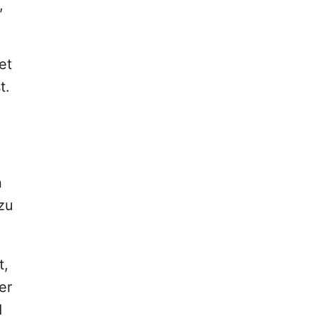
,
et
t.
n
zu
t,
er
d