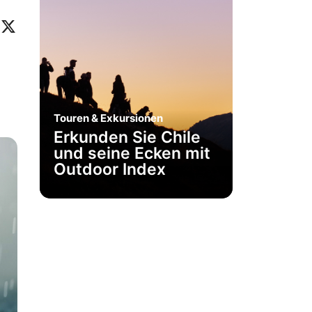
ok
eo
inkedIn
X
Touren & Exkursionen
Erkunden Sie Chile
und seine Ecken mit
Outdoor Index