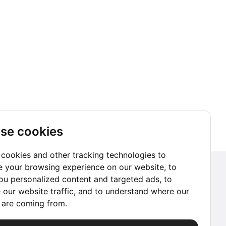
se cookies
cookies and other tracking technologies to
 your browsing experience on our website, to
Suscríbete a nuestro Newsletter
u personalized content and targeted ads, to
 our website traffic, and to understand where our
Ir a suscribirme
s are coming from.