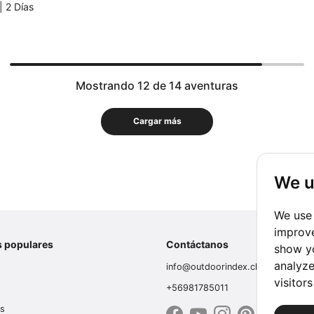
|
2 Días
Mostrando 12 de 14 aventuras
Cargar más
We u
We use 
improve
s populares
Contáctanos
show yo
analyze
info@outdoorindex.cl
visitor
+56981785011
es