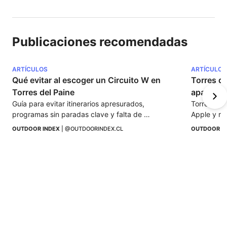
Publicaciones recomendadas
ARTÍCULOS
ARTÍCULOS
Qué evitar al escoger un Circuito W en 
Torres de
Torres del Paine
aparecer
Guía para evitar itinerarios apresurados, 
Torres del
programas sin paradas clave y falta de 
Apple y re
excursiones extras al escoger un Circuito W en 
Patagonia 
OUTDOOR INDEX
 | 
@OUTDOORINDEX.CL
OUTDOOR I
Torres del Paine.
aventura.