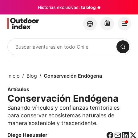
Historias exclusivas:
tu blog 🔥
Buscar
Tours y Excursiones
Explora Chile y sus
Inicio
Blog
Conservación Endógena
rincones con
Outdoor Index
Artículos
Conservación Endógena
×
Sanando vínculos y confianzas territoriales
para conservar ecosistemas naturales de
manera sostenible y trascendente.
Diego Haeussler