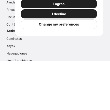
Ayuda
I agree
Privacidad
I decline
Encuesta
Change my preferences
Contáctanos
Actividades populares
Caminatas
Kayak
Navegaciones
Multi Actividades
Safari Fotográfico
Caminata en Hielo
Cruseros
Contáctanos
info@outdoorindex.cl
+56981785011