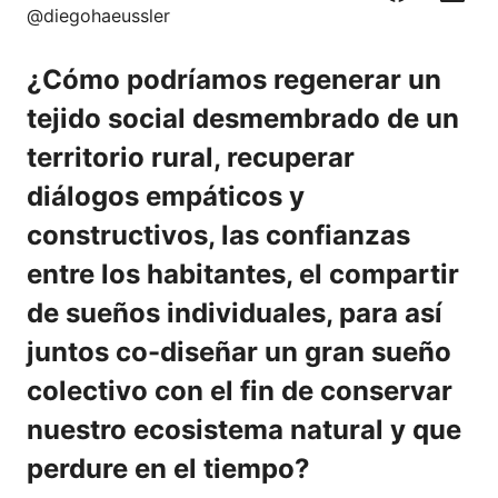
F
C
L
X
@diegohaeussler
a
o
i
c
r
n
¿Cómo podríamos regenerar un
e
r
k
b
e
e
tejido social desmembrado de un
o
o
d
territorio rural, recuperar
o
I
k
n
diálogos empáticos y
constructivos, las confianzas
entre los habitantes, el compartir
de sueños individuales, para así
juntos co-diseñar un gran sueño
colectivo con el fin de conservar
nuestro ecosistema natural y que
perdure en el tiempo?