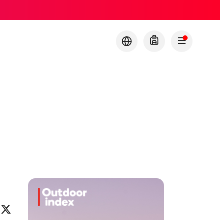
ok
eo
inkedIn
X