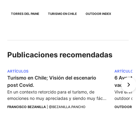
TORRES DEL PAINE
TURISMO EN CHILE
OUTDOOR INDEX
Publicaciones recomendadas
ARTÍCULOS
ARTÍCULOS
Turismo en Chile; Visión del escenario 
6 Aventur
post Covid.
vacacion
En un contexto retorcido para el turismo, de 
Vive el inv
emociones no muy apreciadas y siendo muy fácil 
outdoor qu
caer un pesimismo improductivo y finalmente 
adrenalina
FRANCISCO BEZANILLA
 | 
@BEZANILLA.PANCHO
OUTDOOR I
tóxico.
sur.