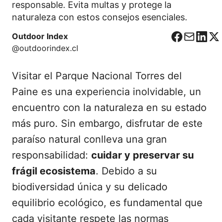
responsable. Evita multas y protege la
naturaleza con estos consejos esenciales.
Outdoor Index
F
C
L
X
@outdoorindex.cl
a
o
i
c
r
n
Visitar el Parque Nacional Torres del
e
r
k
b
e
e
Paine es una experiencia inolvidable, un
o
o
d
encuentro con la naturaleza en su estado
o
I
más puro. Sin embargo, disfrutar de este
k
n
paraíso natural conlleva una gran
responsabilidad:
cuidar y preservar su
frágil ecosistema
. Debido a su
biodiversidad única y su delicado
equilibrio ecológico, es fundamental que
cada visitante respete las normas