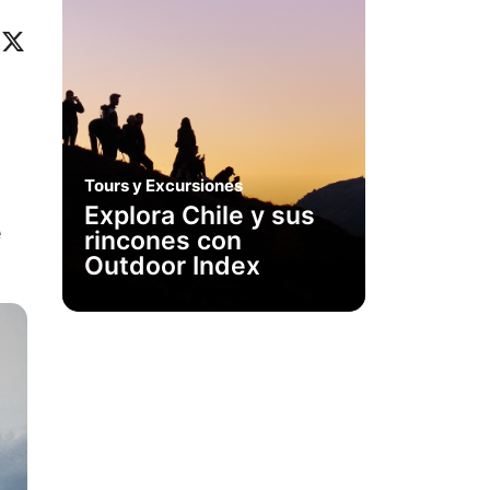
ok
eo
inkedIn
X
Tours y Excursiones
Explora Chile y sus
e
rincones con
Outdoor Index