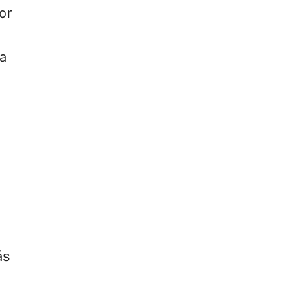
or
na
á
ás