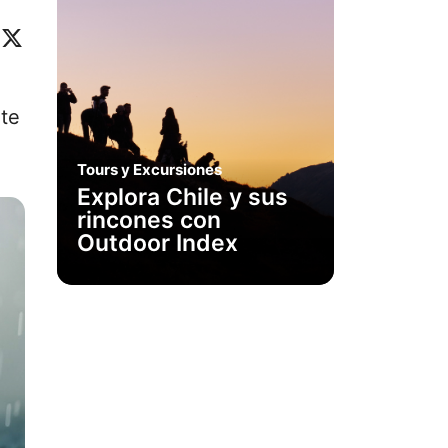
ok
eo
inkedIn
X
 te
Tours y Excursiones
Explora Chile y sus
rincones con
Outdoor Index