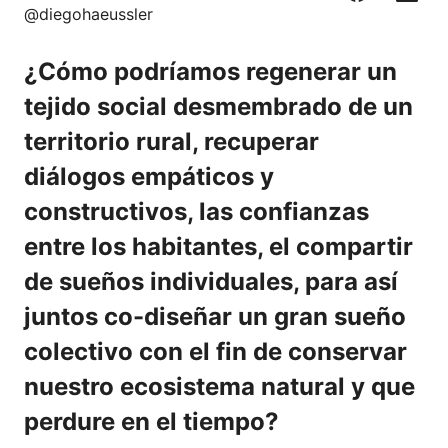
F
C
L
X
@diegohaeussler
a
o
i
c
r
n
¿Cómo podríamos regenerar un
e
r
k
b
e
e
tejido social desmembrado de un
o
o
d
territorio rural, recuperar
o
I
k
n
diálogos empáticos y
constructivos, las confianzas
entre los habitantes, el compartir
de sueños individuales, para así
juntos co-diseñar un gran sueño
colectivo con el fin de conservar
nuestro ecosistema natural y que
perdure en el tiempo?