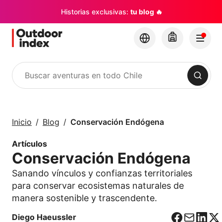
Historias exclusivas:
tu blog 🔥
Buscar
Tours y Excursiones
Explora Chile y sus
Inicio
Blog
Conservación Endógena
rincones con
Outdoor Index
Artículos
Conservación Endógena
×
Sanando vínculos y confianzas territoriales
para conservar ecosistemas naturales de
manera sostenible y trascendente.
Diego Haeussler