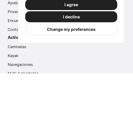
Ayuda
I agree
Privacidad
I decline
Encuesta
Change my preferences
Contáctanos
Actividades populares
Caminatas
Kayak
Navegaciones
Multi Actividades
Safari Fotográfico
Caminata en Hielo
Cruseros
Contáctanos
info@outdoorindex.cl
+56981785011