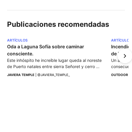
Publicaciones recomendadas
ARTÍCULOS
ARTÍCULOS
Oda a Laguna Sofía sobre caminar 
Incendios 
consciente.
de borrar
Este inhóspito he increíble lugar queda al noreste 
Un artículo
de Puerto natales entre sierra Señoret y cerro 
consecuenc
Benítez.
encender f
JAVIERA TEMPLE
 | 
@JAVIERA_TEMPLE_
OUTDOOR I
por la natu