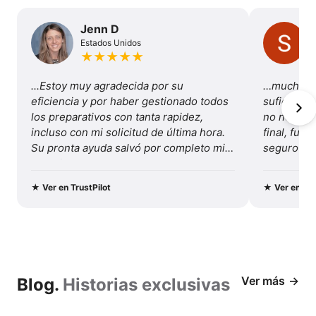
las
del
Paine
ventajas
Jenn D
Estados Unidos
de
★
★
★
★
★
viajar
...Estoy muy agradecida por su 
…mucha va
con
eficiencia y por haber gestionado todos 
suficiente
los preparativos con tanta rapidez, 
no necesité
nosotros
incluso con mi solicitud de última hora. 
final, fue 
Su pronta ayuda salvó por completo mis 
seguro y b
vacaciones...
Recomenda
y este viaj
★
Ver en TrustPilot
★
Ver en Tru
Ver más
Blog.
Historias exclusivas