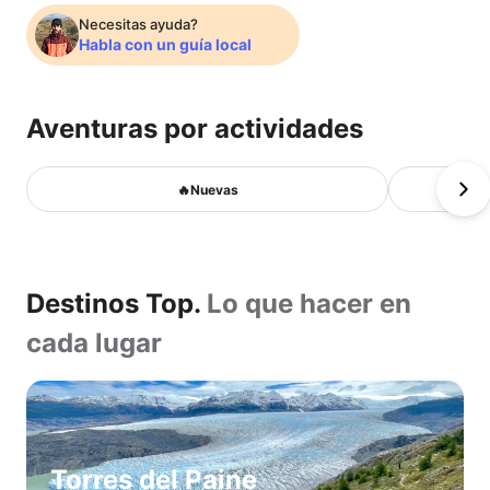
próxima
Necesitas ayuda?
Habla con un guía local
aventura
Aventuras por actividades
con
🔥
🔥Nuevas
Nuevas
los
Caminatas
Cabalgatas
Destinos
mejores
Avistamiento
Destinos Top.
Lo que hacer en
aves
Top.
Montañismo
cada lugar
guías
Lo
Caminata
en
que
locales.
hielo
hacer
Kayak
Pesca
en
Torres del Paine
Habla