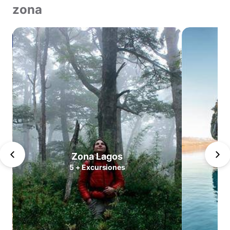
zona
Norte
Valles
Centrales
Zona
Lagos
Patagonia
Norte
Patagonia
Sur
Cabo
Zona Lagos
de
5
+
Excursiones
Hornos
Antártica