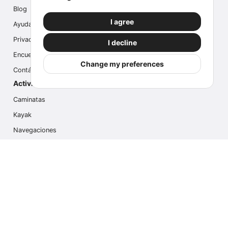
Blog
I agree
Ayuda
Privacidad
I decline
Encuesta
Change my preferences
Contáctanos
Actividades populares
Caminatas
Kayak
Navegaciones
Multi Actividades
Safari Fotográfico
Caminata en Hielo
Cruseros
Contáctanos
info@outdoorindex.cl