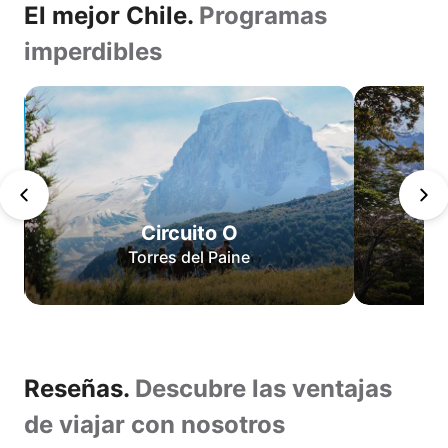
El mejor Chile.
Programas
imperdibles
Dientes
de
Navarino
San
Pedro
de
Circuito O
Atacama
Torres del Paine
Circuito
O
Circuito
W
Lo
Reseñas.
Reseñas.
Descubre las ventajas
mejor
de
Descubre
de viajar con nosotros
Torres