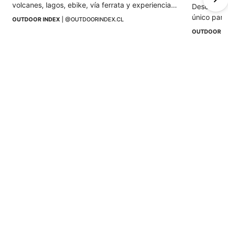
volcanes, lagos, ebike, vía ferrata y experiencias 
Descubre l
outdoor para disfrutar La Araucanía.
único para
OUTDOOR INDEX
 | 
@OUTDOORINDEX.CL
paisajes s
OUTDOOR I