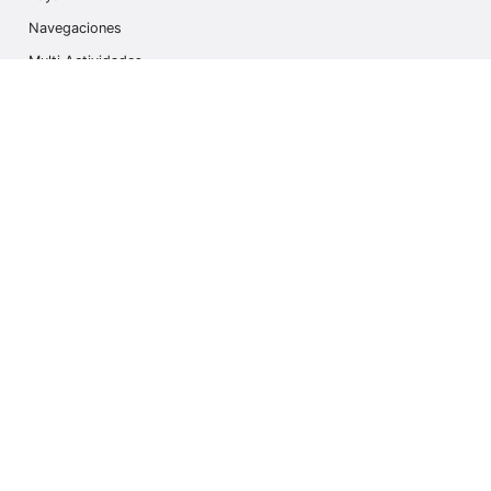
Navegaciones
Multi Actividades
Safari Fotográfico
Caminata en Hielo
Cruseros
Contáctanos
info@outdoorindex.cl
+56981785011
Language & Currency
España
$ Dólares Americanos (USD)
Suscríbete a nuestro Newsletter
Ir a suscribirme