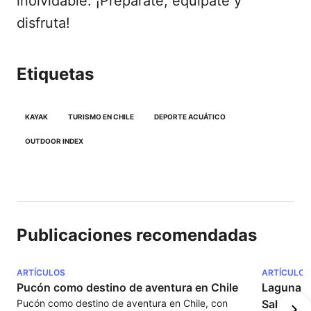
inolvidable. ¡Prepárate, equípate y
disfruta!
Etiquetas
KAYAK
TURISMO EN CHILE
DEPORTE ACUÁTICO
OUTDOOR INDEX
Publicaciones recomendadas
ARTÍCULOS
ARTÍCULOS
Pucón como destino de aventura en Chile
Laguna C
Pucón como destino de aventura en Chile, con 
Salar de