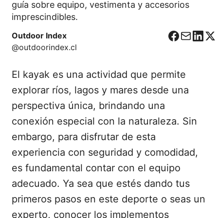
guía sobre equipo, vestimenta y accesorios
imprescindibles.
Outdoor Index
F
C
L
X
@outdoorindex.cl
a
o
i
c
r
n
El kayak es una actividad que permite
e
r
k
b
e
e
explorar ríos, lagos y mares desde una
o
o
d
perspectiva única, brindando una
o
I
conexión especial con la naturaleza. Sin
k
n
embargo, para disfrutar de esta
experiencia con seguridad y comodidad,
es fundamental contar con el equipo
adecuado. Ya sea que estés dando tus
primeros pasos en este deporte o seas un
experto, conocer los implementos