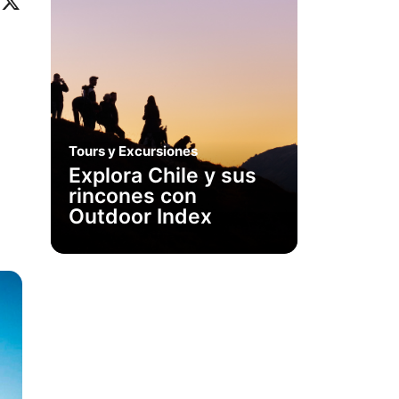
ok
eo
inkedIn
X
Tours y Excursiones
Explora Chile y sus
rincones con
Outdoor Index