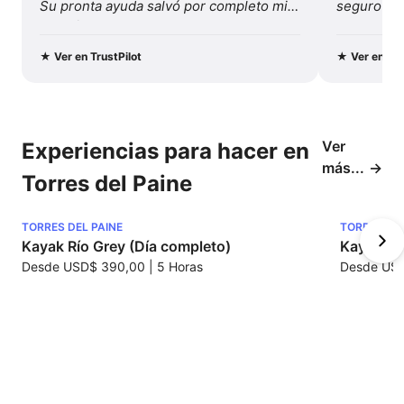
Su pronta ayuda salvó por completo mis 
seguro y b
vacaciones...
Recomenda
y este viaj
★
Ver en TrustPilot
★
Ver en Tru
Ver
Experiencias para hacer en
más...
Torres del Paine
TORRES DEL PAINE
TORRES DEL
Kayak Río Grey (Día completo)
Kayak La
Desde
USD$ 390,00
|
5 Horas
Desde
USD