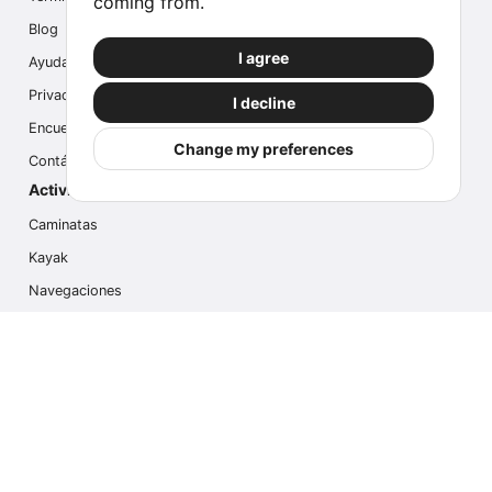
coming from.
Blog
I agree
Ayuda
Privacidad
I decline
Encuesta
Change my preferences
Contáctanos
Actividades populares
Caminatas
Kayak
Navegaciones
Multi Actividades
Safari Fotográfico
Caminata en Hielo
Cruseros
Contáctanos
info@outdoorindex.cl