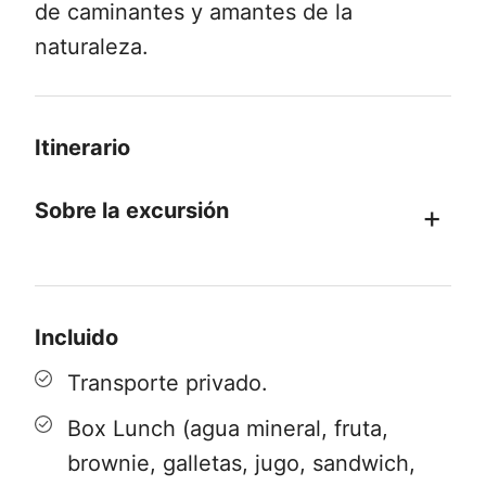
de caminantes y amantes de la
naturaleza.
Itinerario
Sobre la excursión
A partir de las 06:00 am iniciamos el
Pick Up en Puerto Natales para luego
Incluido
dirigirnos hacia el sector de Pudeto para
cruzar el Lago Pehoé en un catamarán
Transporte privado.
(
no incluido en la tarifa
)*, hacia el
Box Lunch (agua mineral, fruta,
refugio Paine Grande. Desde allí
brownie, galletas, jugo, sandwich,
iniciaremos nuestra caminata,