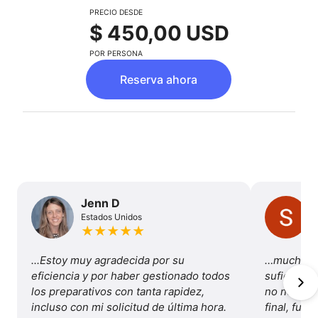
excursión - Navegación Lago Pehoé
PRECIO DESDE
$ 450,00 USD
$50.000 pesos ida y vuelta.
POR PERSONA
Reserva ahora
Jenn D
Estados Unidos
★
★
★
★
★
...Estoy muy agradecida por su 
…mucha va
eficiencia y por haber gestionado todos 
suficiente
los preparativos con tanta rapidez, 
no necesité
incluso con mi solicitud de última hora. 
final, fue 