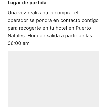
Lugar de partida
Continuaremos con nuestra caminata
Una vez realizada la compra, el
durante aproximadamente 2 horas, en
operador se pondrá en contacto contigo
dirección noroeste. Nuestro trayecto
para recogerte en tu hotel en Puerto
contempla un terreno plano con
Natales. Hora de salida a partir de las
pequeñas lengas para luego llegar a una
06:00 am.
zona de unos 450 msnm. Desde allí
comienza un leve descenso con el Lago
Grey a nuestra izquierda. Media hora
antes de llegar al Refugio Grey,
apreciaremos un terreno húmedo y de
abundante vegetación. Posteriormente,
cruzaremos un puente sobre el río
Olguín, ubicado sobre un encajonado