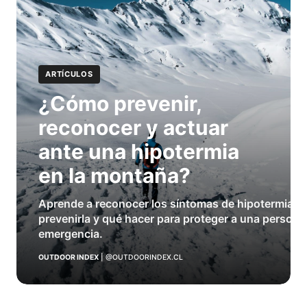
ARTÍCULOS
¿Cómo prevenir,
reconocer y actuar
ante una hipotermia
en la montaña?
Aprende a reconocer los síntomas de hipotermia e
prevenirla y qué hacer para proteger a una persona
emergencia.
OUTDOOR INDEX
|
@OUTDOORINDEX.CL