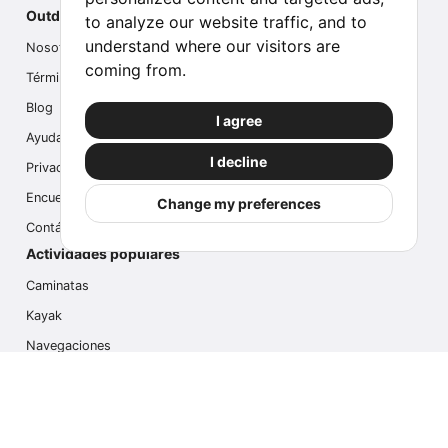
Outdoor Index
to analyze our website traffic, and to
understand where our visitors are
Nosotros
coming from.
Términos
Blog
I agree
Ayuda
I decline
Privacidad
Encuesta
Change my preferences
Contáctanos
Actividades populares
Caminatas
Kayak
Navegaciones
Multi Actividades
Safari Fotográfico
Caminata en Hielo