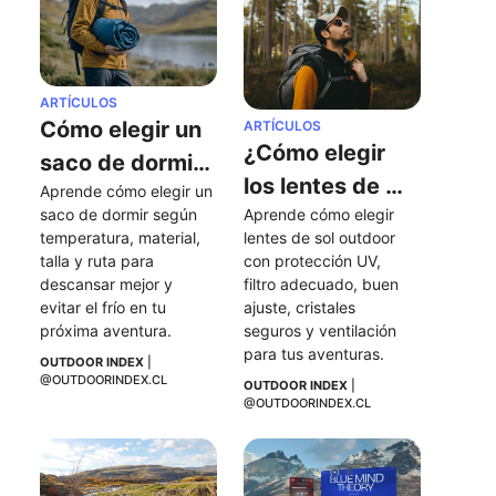
ARTÍCULOS
Cómo elegir un 
ARTÍCULOS
¿Cómo elegir 
saco de dormir: 
los lentes de 
Aprende cómo elegir un 
temperatura, 
saco de dormir según 
Aprende cómo elegir 
sol perfectos 
materiales y 
temperatura, material, 
lentes de sol outdoor 
para mis 
consejos clave
talla y ruta para 
con protección UV, 
actividades al 
descansar mejor y 
filtro adecuado, buen 
evitar el frío en tu 
ajuste, cristales 
aire libre?
próxima aventura.
seguros y ventilación 
para tus aventuras.
OUTDOOR INDEX
 | 
@OUTDOORINDEX.CL
OUTDOOR INDEX
 | 
@OUTDOORINDEX.CL