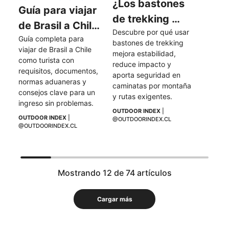
¿Los bastones 
Guía para viajar 
de trekking 
de Brasil a Chile 
Descubre por qué usar 
hacen más fácil 
Guía completa para 
como turista
bastones de trekking 
una caminata?
viajar de Brasil a Chile 
mejora estabilidad, 
como turista con 
reduce impacto y 
requisitos, documentos, 
aporta seguridad en 
normas aduaneras y 
caminatas por montaña 
consejos clave para un 
y rutas exigentes.
ingreso sin problemas.
OUTDOOR INDEX
 | 
OUTDOOR INDEX
 | 
@OUTDOORINDEX.CL
@OUTDOORINDEX.CL
Mostrando 12 de 74 artículos
Cargar más