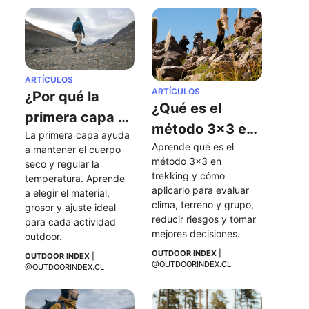
ARTÍCULOS
ARTÍCULOS
¿Por qué la 
¿Qué es el 
primera capa 
método 3x3 en 
La primera capa ayuda 
es tan 
Aprende qué es el 
trekking y por 
a mantener el cuerpo 
importante en 
método 3x3 en 
seco y regular la 
qué deberías 
trekking y cómo 
las actividades 
temperatura. Aprende 
aplicarlo?
aplicarlo para evaluar 
a elegir el material, 
al aire libre?
clima, terreno y grupo, 
grosor y ajuste ideal 
reducir riesgos y tomar 
para cada actividad 
mejores decisiones.
outdoor.
OUTDOOR INDEX
 | 
OUTDOOR INDEX
 | 
@OUTDOORINDEX.CL
@OUTDOORINDEX.CL