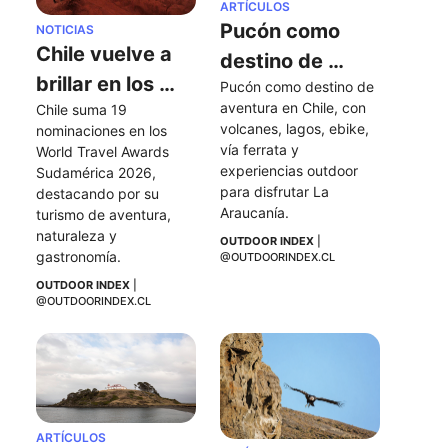
ARTÍCULOS
Pucón como 
NOTICIAS
Chile vuelve a 
destino de 
brillar en los 
Pucón como destino de 
aventura en 
aventura en Chile, con 
Chile suma 19 
World Travel 
Chile
volcanes, lagos, ebike, 
nominaciones en los 
Awards 
vía ferrata y 
World Travel Awards 
Sudamérica 
experiencias outdoor 
Sudamérica 2026, 
para disfrutar La 
destacando por su 
2026
Araucanía.
turismo de aventura, 
naturaleza y 
OUTDOOR INDEX
 | 
gastronomía.
@OUTDOORINDEX.CL
OUTDOOR INDEX
 | 
@OUTDOORINDEX.CL
ARTÍCULOS