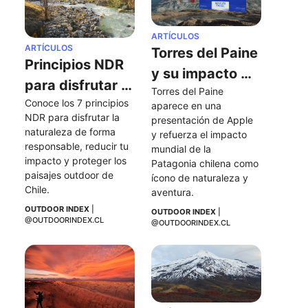
ARTÍCULOS
ARTÍCULOS
Torres del Paine 
Principios NDR 
y su impacto 
para disfrutar 
Torres del Paine 
tras aparecer 
Conoce los 7 principios 
la naturaleza 
aparece en una 
en una 
NDR para disfrutar la 
presentación de Apple 
de forma 
naturaleza de forma 
presentación 
y refuerza el impacto 
responsable
responsable, reducir tu 
mundial de la 
de Apple
impacto y proteger los 
Patagonia chilena como 
paisajes outdoor de 
ícono de naturaleza y 
Chile.
aventura.
OUTDOOR INDEX
 | 
OUTDOOR INDEX
 | 
@OUTDOORINDEX.CL
@OUTDOORINDEX.CL