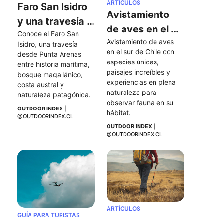
ARTÍCULOS
Faro San Isidro 
Avistamiento 
y una travesía 
de aves en el 
Conoce el Faro San 
al extremo sur 
Avistamiento de aves 
sur de Chile
Isidro, una travesía 
de la Península 
en el sur de Chile con 
desde Punta Arenas 
especies únicas, 
de Brunswick
entre historia marítima, 
paisajes increíbles y 
bosque magallánico, 
experiencias en plena 
costa austral y 
naturaleza para 
naturaleza patagónica.
observar fauna en su 
OUTDOOR INDEX
 | 
hábitat.
@OUTDOORINDEX.CL
OUTDOOR INDEX
 | 
@OUTDOORINDEX.CL
ARTÍCULOS
GUÍA PARA TURISTAS