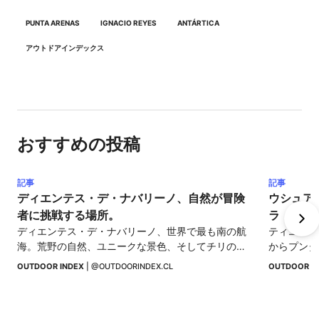
PUNTA ARENAS
IGNACIO REYES
ANTÁRTICA
アウトドアインデックス
おすすめの投稿
記事
記事
ディエンテス・デ・ナバリーノ、自然が冒険
ウシュア
者に挑戦する場所。
ラ・デル
ディエンテス・デ・ナバリーノ、世界で最も南の航
ティエラ・
海。荒野の自然、ユニークな景色、そしてチリの世
からプンタ
界の果てでの純粋な冒険。
て世界の果
OUTDOOR INDEX
 | 
@OUTDOORINDEX.CL
OUTDOOR I
を発見して