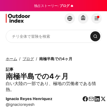
独占ストーリー:
ブログ 🔥
検索
ツアー・エクスカーション
Outdoor Indexでチリ
ホーム
ブログ
南極半島での4ヶ月
とその隠れた名所を探
索
記事
南極半島での4ヶ月
×
白い大陸の一部であり、極地の労働者である情
熱。
Ignacio Reyes Henriquez
F
C
L
X
@ignacioreyesh