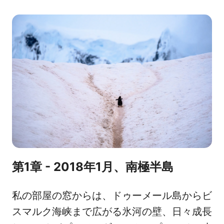
a
o
i
c
r
n
e
r
k
b
e
e
o
o
d
o
I
k
n
第1章 - 2018年1月、南極半島
私の部屋の窓からは、ドゥーメール島からビ
スマルク海峡まで広がる氷河の壁、日々成長