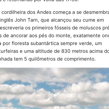
 cordilheira dos Andes começa a se desmembr
 inglês John Tarn, que alcançou seu cume em
escreveria os primeiros fósseis de moluscos pr
s de ancorar aos pés do monte, exatamente on
por floresta subantártica sempre verde, um
turfeiras e uma altitude de 830 metros acima d
minhada tem 5 quilômetros de comprimento.