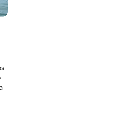
o
es
o
a