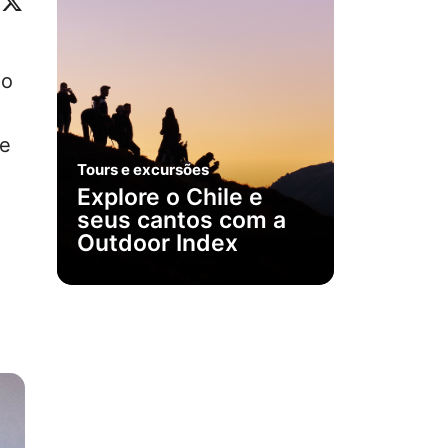
ok
eo
inkedIn
X
no
ue
Tours e excursões
Explore o Chile e
seus cantos com a
Outdoor Index