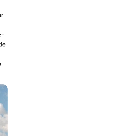
ar
é-
de
o