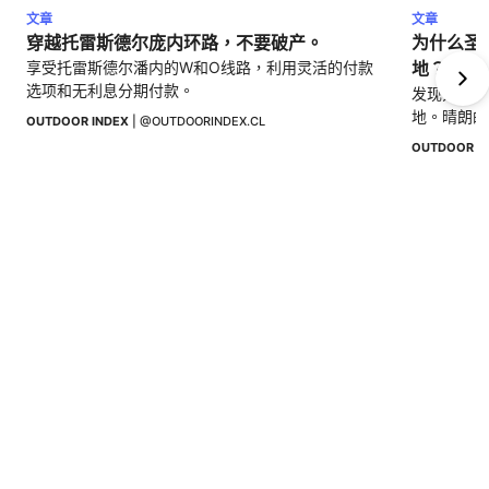
文章
文章
穿越托雷斯德尔庞内环路，不要破产。
为什么圣
享受托雷斯德尔潘内的W和O线路，利用灵活的付款
地？
选项和无利息分期付款。
发现为什么
地。晴朗的
OUTDOOR INDEX
 | 
@OUTDOORINDEX.CL
OUTDOOR I