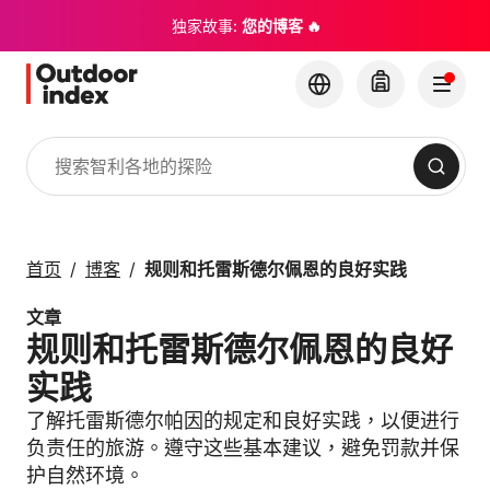
独家故事:
您的博客 🔥
搜索
旅游线路与短途行程
与 Outdoor Index 一
首页
博客
规则和托雷斯德尔佩恩的良好实践
起探索智利及其隐藏的
宝石
文章
规则和托雷斯德尔佩恩的良好
×
实践
了解托雷斯德尔帕因的规定和良好实践，以便进行
负责任的旅游。遵守这些基本建议，避免罚款并保
护自然环境。