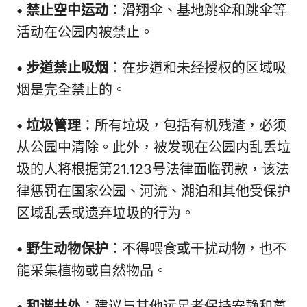
•
禁止空中运动
：滑翔伞、基地跳伞和跳伞等
活动在公园内被禁止。
•
步道禁止吸烟
：在步道和未经授权的区域吸
烟是完全禁止的。
•
垃圾管理
：所有垃圾，包括有机残渣，必须
从公园中清除。此外，被发现在公园内乱丢垃
圾的人将根据第21.123号法律面临罚款，该法
律惩罚在国家公园、河流、湖泊和其他受保护
区域乱丢或遗弃垃圾的行为。
•
野生动物保护
：不得喂食或干扰动物，也不
能采集植物或自然物品。
•
和谐共处
：建议与其他远足者保持安静和尊