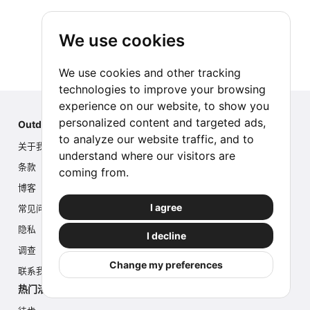
We use cookies
We use cookies and other tracking
technologies to improve your browsing
experience on our website, to show you
personalized content and targeted ads,
Outdoor Index
to analyze our website traffic, and to
关于我们
understand where our visitors are
条款
coming from.
博客
I agree
常见问题
隐私
I decline
调查
Change my preferences
联系我们
热门活动