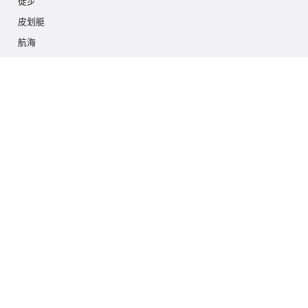
徒步
皮划艇
航海
多项活动
摄影游猎
冰川徒步
游轮
联系我们
info@outdoorindex.cl
+56981785011
语言和货币
香港
$ 美元 (USD)
订阅我们的通讯