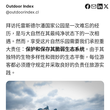
Outdoor Index
F
C
L
X
@outdoorindex.cl
a
o
i
c
r
n
拜访托雷斯德尔潘国家公园是一次难忘的经
e
r
k
b
e
e
历，是与大自然在其最纯净状态下的一次相
o
o
d
遇。然而，享受这片自然乐园需要我们承担重
o
I
大责任：
保护和保存其脆弱生态系统
。由于其
k
n
独特的生物多样性和微妙的生态平衡，每位游
客都必须遵守规定并采取良好的负责任旅游实
践。