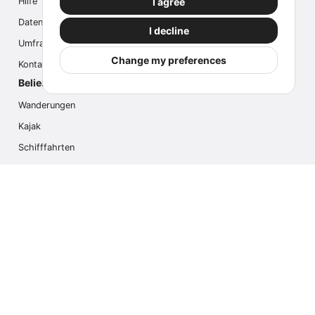
I agree
Hilfe
Datenschutz
I decline
Umfrage
Change my preferences
Kontaktieren Sie uns
Beliebte Aktivitäten
Wanderungen
Kajak
Schifffahrten
Multi-Aktivitäten
Fotosafari
Gletscherwanderung
Kreuzfahrten
Kontaktieren Sie uns
info@outdoorindex.cl
+56981785011