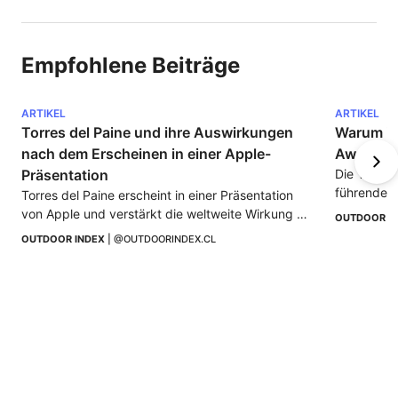
Empfohlene Beiträge
ARTIKEL
ARTIKEL
Torres del Paine und ihre Auswirkungen 
Warum ist
nach dem Erscheinen in einer Apple-
Awards e
Präsentation
Die Touris
führendes 
Torres del Paine erscheint in einer Präsentation 
an. Entdec
von Apple und verstärkt die weltweite Wirkung 
OUTDOOR I
herausragt
der chilenischen Patagonien als Symbol für Natur 
OUTDOOR INDEX
 | 
@OUTDOORINDEX.CL
und Abenteuer.