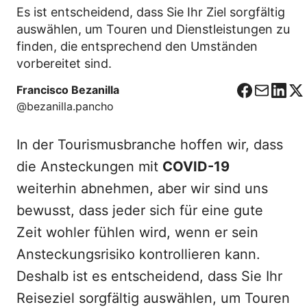
Es ist entscheidend, dass Sie Ihr Ziel sorgfältig
auswählen, um Touren und Dienstleistungen zu
finden, die entsprechend den Umständen
vorbereitet sind.
Francisco Bezanilla
F
C
L
X
@bezanilla.pancho
a
o
i
c
r
n
In der Tourismusbranche hoffen wir, dass
e
r
k
b
e
e
die Ansteckungen mit
COVID-19
o
o
d
weiterhin abnehmen, aber wir sind uns
o
I
bewusst, dass jeder sich für eine gute
k
n
Zeit wohler fühlen wird, wenn er sein
Ansteckungsrisiko kontrollieren kann.
Deshalb ist es entscheidend, dass Sie Ihr
Reiseziel sorgfältig auswählen, um Touren