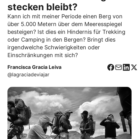
stecken bleibt?
Kann ich mit meiner Periode einen Berg von
über 5.000 Metern über dem Meeresspiegel
besteigen? Ist dies ein Hindernis für Trekking
oder Camping in den Bergen? Bringt dies
irgendwelche Schwierigkeiten oder
Einschränkungen mit sich?
Francisca Gracia Leiva
F
C
L
X
@lagraciadeviajar
a
o
i
c
r
n
e
r
k
b
e
e
o
o
d
o
I
k
n