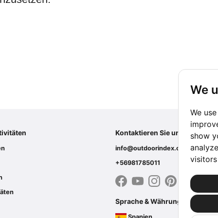
We u
We use 
improve
tivitäten
Kontaktieren Sie uns
show yo
analyze
en
info@outdoorindex.cl
visitor
+56981785011
n
täten
Sprache & Währung
Spanien