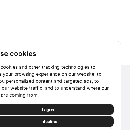
se cookies
cookies and other tracking technologies to
 your browsing experience on our website, to
Abonnieren Sie unseren Newsletter
u personalized content and targeted ads, to
 our website traffic, and to understand where our
Abonnieren
s are coming from.
Buchen Sie mit Vertrauen
I agree
Über diese Website abgewickelte
I decline
Reservierungen sind durch unsere Partner
geschützt.