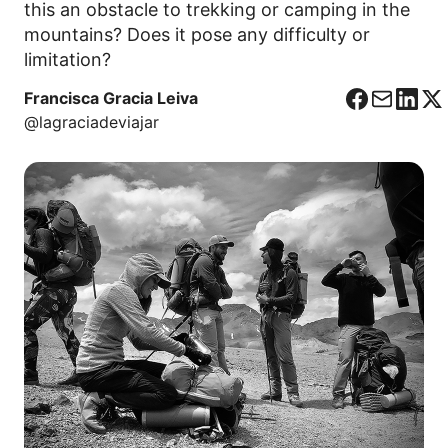
this an obstacle to trekking or camping in the
mountains? Does it pose any difficulty or
limitation?
Francisca Gracia Leiva
F
C
L
X
@lagraciadeviajar
a
o
i
c
r
n
e
r
k
b
e
e
o
o
d
o
I
k
n