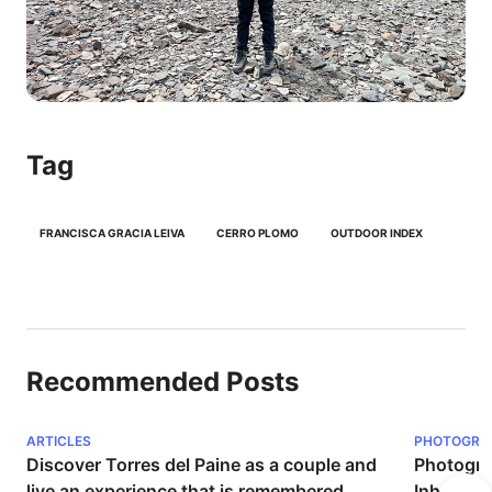
Tag
FRANCISCA GRACIA LEIVA
CERRO PLOMO
OUTDOOR INDEX
Recommended Posts
ARTICLES
PHOTOGRA
Discover Torres del Paine as a couple and 
Photograp
live an experience that is remembered 
Inhabitin