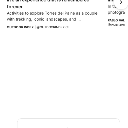
forever.
In this blo
photograph
Activities to explore Torres del Paine as a couple, 
Pablo Vale
with trekking, iconic landscapes, and 
PABLO VALE
unforgettable experiences.
@PABLOVAL
OUTDOOR INDEX
 | 
@OUTDOORINDEX.CL