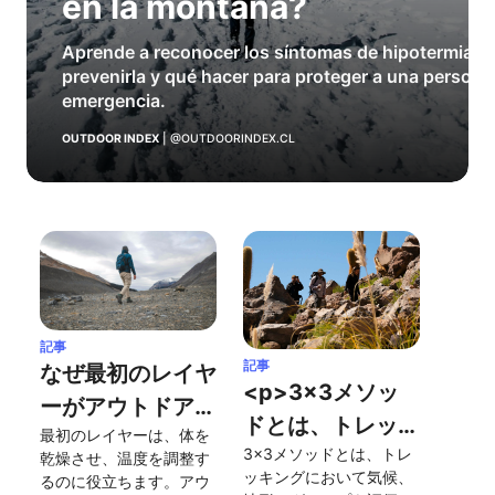
en la montaña?
Aprende a reconocer los síntomas de hipotermia e
prevenirla y qué hacer para proteger a una persona
emergencia.
OUTDOOR INDEX
|
@OUTDOORINDEX.CL
記事
記事
なぜ最初のレイヤ
<p>3x3メソッ
ーがアウトドア活
ドとは、トレッキ
最初のレイヤーは、体を
動においてそれほ
3x3メソッドとは、トレ
ングにおいて安全
乾燥させ、温度を調整す
ど重要なのか？
ッキングにおいて気候、
るのに役立ちます。アウ
かつ効率的に行動