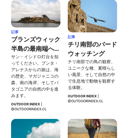
記事
記事
ブランズウィック
チリ南部のバード
半島の最南端への
ウォッチング
サン・イシドロ灯台を知
旅とサン・イシド
チリ南部での鳥の観察、
ってください。プンタ・
ロ灯台
ユニークな種、素晴らし
アレナスからの旅は、海
い風景、そして自然の中
の歴史、マガジャニコの
で生息地で動物を観察す
森、南の海岸、そしてパ
る体験。
タゴニアの自然の中を進
みます。
OUTDOOR INDEX
 | 
@OUTDOORINDEX.CL
OUTDOOR INDEX
 | 
@OUTDOORINDEX.CL