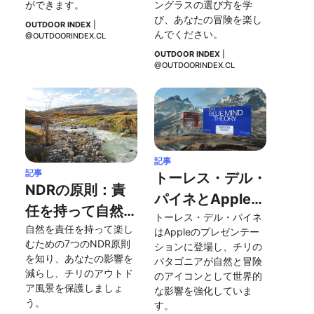
ができます。
ングラスの選び方を学
び、あなたの冒険を楽し
OUTDOOR INDEX
 | 
んでください。
@OUTDOORINDEX.CL
OUTDOOR INDEX
 | 
@OUTDOORINDEX.CL
記事
記事
トーレス・デル・
NDRの原則：責
パイネとAppleの
任を持って自然を
トーレス・デル・パイネ
プレゼンテーショ
自然を責任を持って楽し
楽しむために
はAppleのプレゼンテー
ンに登場した後の
むための7つのNDR原則
ションに登場し、チリの
を知り、あなたの影響を
影響
パタゴニアが自然と冒険
減らし、チリのアウトド
のアイコンとして世界的
ア風景を保護しましょ
な影響を強化していま
う。
す。