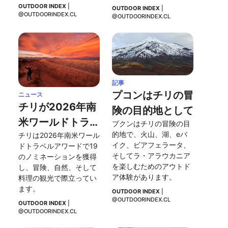
OUTDOOR INDEX
 | 
OUTDOOR INDEX
 | 
@OUTDOORINDEX.CL
@OUTDOORINDEX.CL
記事
プコンはチリの冒
ニュース
チリが2026年南
険の目的地として
米ワールドトラベ
プクンはチリの冒険の目
的地で、火山、湖、eバ
チリは2026年南米ワール
ルアワードで再び
イク、ビアフェラータ、
ドトラベルアワードで19
輝く
そしてラ・アラウカニア
のノミネーションを獲得
を楽しむためのアウトド
し、冒険、自然、そして
ア体験があります。
料理の観光で際立ってい
ます。
OUTDOOR INDEX
 | 
@OUTDOORINDEX.CL
OUTDOOR INDEX
 | 
@OUTDOORINDEX.CL