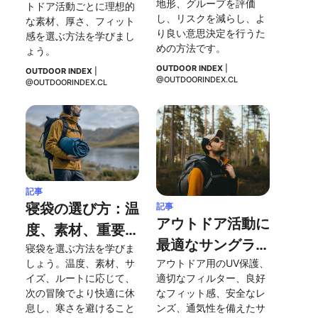
地形、グループを評価
トドア活動ごとに理想的
するための方法で
し、リスクを減らし、よ
な素材、厚さ、フィット
り良い意思決定を行うた
感を選ぶ方法を学びまし
す。このメソッド
めの方法です。
ょう。
を適用する理由
OUTDOOR INDEX
 | 
OUTDOOR INDEX
 | 
は、計画的な行動
@OUTDOORINDEX.CL
@OUTDOORINDEX.CL
を促し、リスクを
最小限に抑えるこ
とができるからで
す。</p>
記事
寝袋の選び方：温
記事
アウトドア活動に
度、素材、重要な
最適なサングラス
寝袋を選ぶ方法を学びま
アドバイス
しょう。温度、素材、サ
アウトドア用のUV保護、
を選ぶ方法は？
イズ、ルートに応じて、
適切なフィルター、良好
次の冒険でより快適に休
なフィット感、安全なレ
息し、寒さを避けること
ンズ、通気性を備えたサ