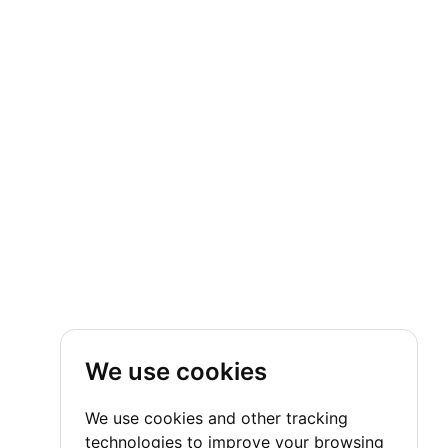
ー
ジ
目
5
ペ
ー
ジ
目
6
ペ
ー
ジ
目
7
ペ
We use cookies
ー
ジ
We use cookies and other tracking
目
technologies to improve your browsing