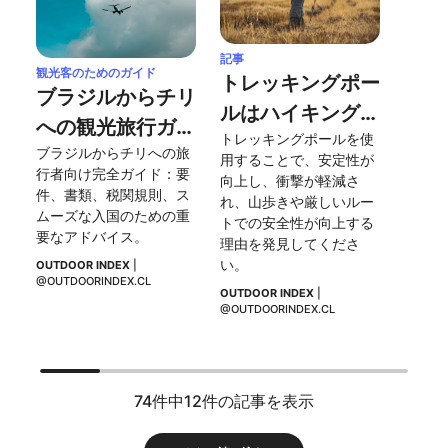
記事
観光客のためのガイド
トレッキングポー
ブラジルからチリ
ルはハイキングを
への観光旅行ガイ
トレッキングポールを使
より簡単にします
ブラジルからチリへの旅
ド
用することで、安定性が
か？
行者向け完全ガイド：要
向上し、衝撃が軽減さ
件、書類、税関規則、ス
れ、山歩きや厳しいルー
ムーズな入国のための重
トでの安全性が向上する
要なアドバイス。
理由を発見してくださ
い。
OUTDOOR INDEX
 | 
@OUTDOORINDEX.CL
OUTDOOR INDEX
 | 
@OUTDOORINDEX.CL
74件中12件の記事を表示