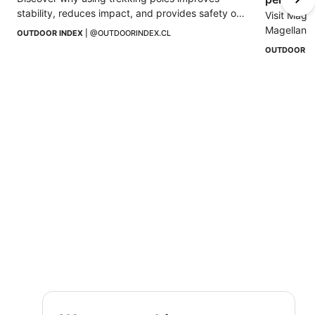
stability, reduces impact, and provides safety on 
Visit Magd
mountain hikes and challenging trails.
Magellanic 
OUTDOOR INDEX
 | 
@OUTDOORINDEX.CL
Nature and 
OUTDOOR I