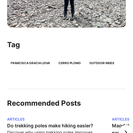
Tag
FRANCISCA GRACIA LEIVA
CERRO PLOMO
OUTDOOR INDEX
Recommended Posts
ARTICLES
ARTICLES
Do trekking poles make hiking easier?
Magdalena
Discover why using trekking poles improves 
penguin 