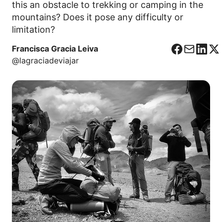
this an obstacle to trekking or camping in the
mountains? Does it pose any difficulty or
limitation?
Francisca Gracia Leiva
F
C
L
X
@lagraciadeviajar
a
o
i
c
r
n
e
r
k
b
e
e
o
o
d
o
I
k
n