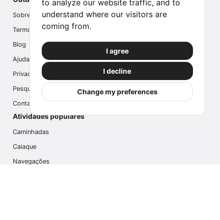
to analyze our website traffic, and to
understand where our visitors are
Sobre nós
coming from.
Termos
Blog
I agree
Ajuda
I decline
Privacidade
Pesquisa
Change my preferences
Contate-nos
Atividades populares
Caminhadas
Caiaque
Navegações
Multi Atividades
Safari Fotográfico
Caminhada no Gelo