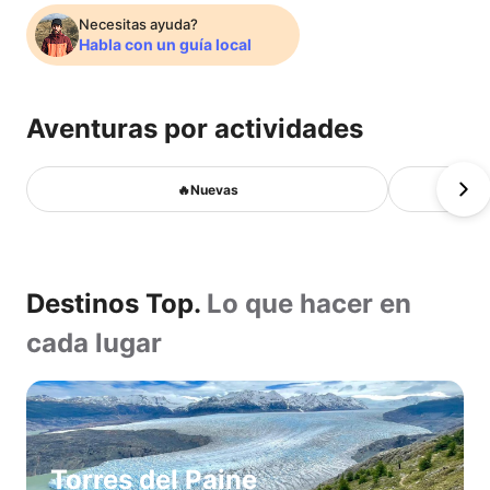
próxima
Necesitas ayuda?
Habla con un guía local
aventura
Aventuras por actividades
con
🔥
🔥Nuevas
Nuevas
los
Caminatas
Cabalgatas
Destinos
mejores
Avistamiento
Destinos Top.
Lo que hacer en
aves
Top.
Montañismo
cada lugar
guías
Lo
Caminata
en
que
locales.
hielo
hacer
Kayak
Pesca
en
Torres del Paine
Habla