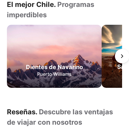
El mejor Chile.
Programas
imperdibles
Dientes
de
Navarino
San
Pedro
de
San
Dientes de Navarino
Atacama
D
Puerto Williams
Circuito
O
Circuito
W
Lo
Reseñas.
Reseñas.
Descubre las ventajas
mejor
de
Descubre
de viajar con nosotros
Torres