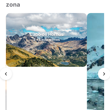
zona
Norte
Valles
Centrales
Zona
Cabo de Hornos
Lagos
3
+
Excursiones
Patagonia
Norte
Patagonia
Sur
Cabo
de
Hornos
Antártica