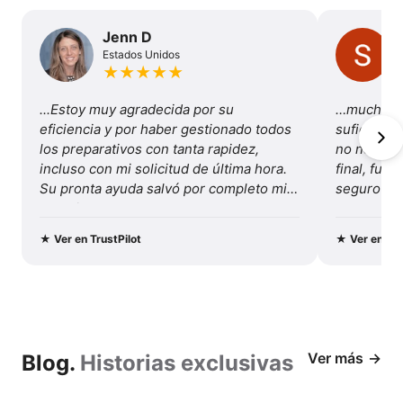
las
del
Paine
ventajas
Jenn D
Estados Unidos
de
★
★
★
★
★
viajar
...Estoy muy agradecida por su 
…mucha va
con
eficiencia y por haber gestionado todos 
suficiente
los preparativos con tanta rapidez, 
no necesité
nosotros
incluso con mi solicitud de última hora. 
final, fue 
Su pronta ayuda salvó por completo mis 
seguro y b
vacaciones...
Recomenda
y este viaj
★
Ver en TrustPilot
★
Ver en Tru
Ver más
Blog.
Historias exclusivas