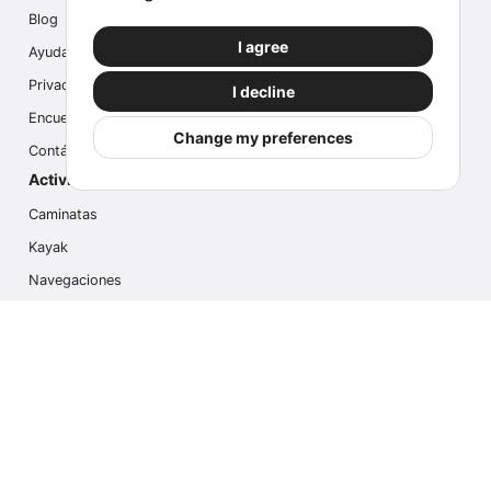
Blog
I agree
Ayuda
Privacidad
I decline
Encuesta
Change my preferences
Contáctanos
Actividades populares
Caminatas
Kayak
Navegaciones
Multi Actividades
Safari Fotográfico
Caminata en Hielo
Cruseros
Contáctanos
info@outdoorindex.cl