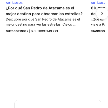
ARTÍCULOS
ARTÍCULOS
¿Por qué San Pedro de Atacama es el 
6 lugares
mejor destino para observar las estrellas? 
de la reg
Descubre por qué San Pedro de Atacama es el 
¿Qué es lo
mejor destino para ver las estrellas. Cielos 
viaje a Pa
despejados, gran altitud y astroturismo único te 
OUTDOOR INDEX
 | 
@OUTDOORINDEX.CL
FRANCISCO 
esperan.