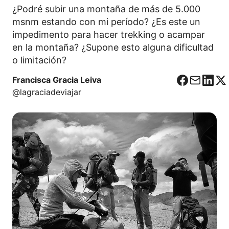
¿Podré subir una montaña de más de 5.000
msnm estando con mi período? ¿Es este un
impedimento para hacer trekking o acampar
en la montaña? ¿Supone esto alguna dificultad
o limitación?
Francisca Gracia Leiva
F
C
L
X
@lagraciadeviajar
a
o
i
c
r
n
e
r
k
b
e
e
o
o
d
o
I
k
n