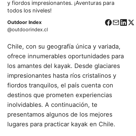
y fiordos impresionantes. ¡Aventuras para
todos los niveles!
Outdoor Index
F
C
L
X
@outdoorindex.cl
a
o
i
c
r
n
Chile, con su geografía única y variada,
e
r
k
b
e
e
ofrece innumerables oportunidades para
o
o
d
los amantes del kayak. Desde glaciares
o
I
impresionantes hasta ríos cristalinos y
k
n
fiordos tranquilos, el país cuenta con
destinos que prometen experiencias
inolvidables. A continuación, te
presentamos algunos de los mejores
lugares para practicar kayak en Chile.