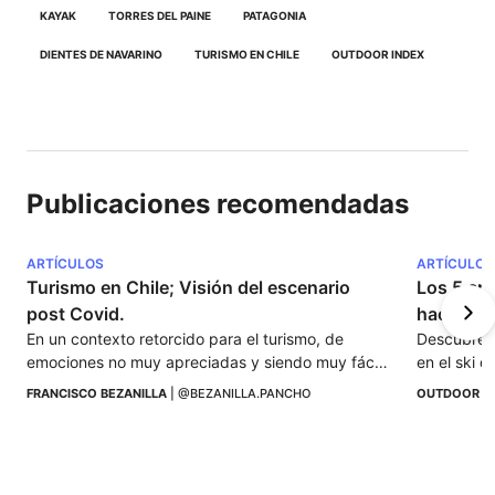
KAYAK
TORRES DEL PAINE
PATAGONIA
DIENTES DE NAVARINO
TURISMO EN CHILE
OUTDOOR INDEX
Publicaciones recomendadas
ARTÍCULOS
ARTÍCULOS
Turismo en Chile; Visión del escenario 
Los 5 er
post Covid.
hacen ski
En un contexto retorcido para el turismo, de 
Descubre l
emociones no muy apreciadas y siendo muy fácil 
en el ski d
caer un pesimismo improductivo y finalmente 
para disfr
FRANCISCO BEZANILLA
 | 
@BEZANILLA.PANCHO
OUTDOOR I
tóxico.