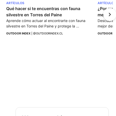
ARTÍCULOS
ARTÍCULOS
Qué hacer si te encuentras con fauna 
¿Por qué
silvestre en Torres del Paine
Aprende cómo actuar al encontrarte con fauna 
Descubre p
silvestre en Torres del Paine y protege la 
mejor desti
biodiversidad de este ecosistema único de la 
despejados,
OUTDOOR INDEX
 | 
@OUTDOORINDEX.CL
OUTDOOR I
Patagonia.
esperan.