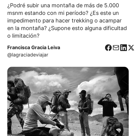
¿Podré subir una montaña de más de 5.000
msnm estando con mi período? ¿Es este un
impedimento para hacer trekking o acampar
en la montaña? ¿Supone esto alguna dificultad
o limitación?
Francisca Gracia Leiva
F
C
L
X
@lagraciadeviajar
a
o
i
c
r
n
e
r
k
b
e
e
o
o
d
o
I
k
n