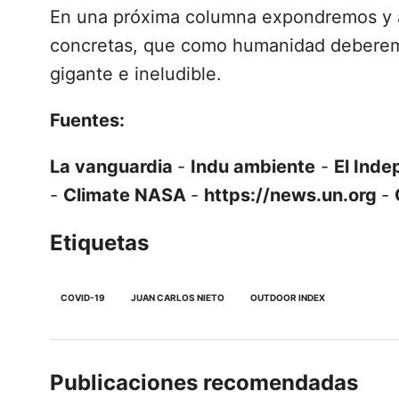
En una próxima columna expondremos y a
concretas, que como humanidad deberemo
gigante e ineludible.
Fuentes:
La vanguardia
-
Indu ambiente
-
El Ind
-
Climate NASA
-
https://news.un.org
-
Etiquetas
COVID-19
JUAN CARLOS NIETO
OUTDOOR INDEX
Publicaciones recomendadas