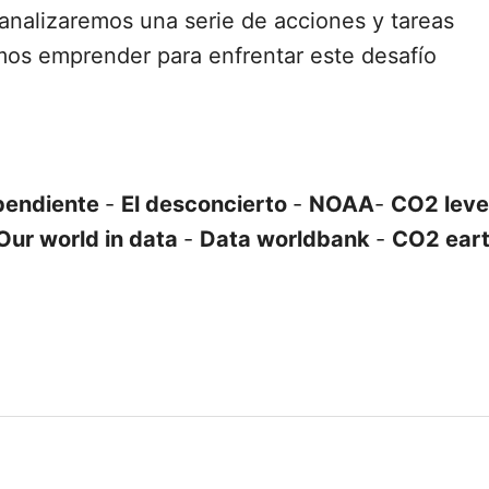
nalizaremos una serie de acciones y tareas
s emprender para enfrentar este desafío
ependiente
-
El desconcierto
-
NOAA
-
CO2 leve
Our world in data
-
Data worldbank
-
CO2 ear