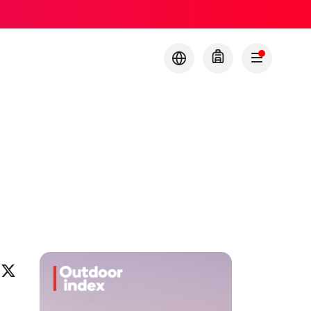
ok
eo
inkedIn
X