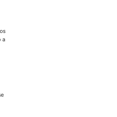
hos
 a
se