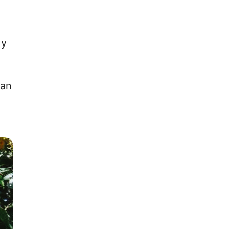
 y
can