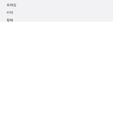
트레킹
카약
항해
멀티 액티비티
포토 사파리
아이스 하이킹
크루즈
문의하기
info@outdoorindex.cl
+56981785011
언어 및 통화
한국
$ 미국 달러 (USD)