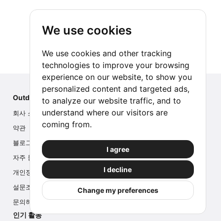
We use cookies
We use cookies and other tracking
technologies to improve your browsing
experience on our website, to show you
personalized content and targeted ads,
Outdoor Index
to analyze our website traffic, and to
understand where our visitors are
회사 소개
coming from.
약관
블로그
I agree
자주 묻는 질문
I decline
개인정보
설문조사
Change my preferences
문의하기
인기 활동