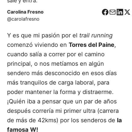
sale y entra.
Carolina Fresno
F
C
L
X
@carolafresno
a
o
i
c
r
n
Y es que mi pasión por el
trail running
e
r
k
b
e
e
comenzó viviendo en
Torres del Paine
,
o
o
d
cuando salía a correr por el camino
o
I
principal, o nos metíamos en algún
k
n
sendero más desconocido en esos días
más tranquilos de carga laboral, para
poder mantener la forma y distraerme.
¡Quién iba a pensar que un par de años
después correría mi primer ultra (carrera
de más de 42kms) por los senderos de
la
famosa W!