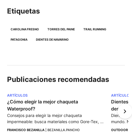
Etiquetas
CAROLINA FRESNO
TORRES DEL PAINE
TRAIL RUNNING
PATAGONIA
DIENTES DE NAVARINO
Publicaciones recomendadas
ARTÍCULOS
ARTÍCULOS
¿Cómo elegir la mejor chaqueta 
Dientes d
Waterproof?
desafía a
Consejos para elegir la mejor chaqueta 
Dientes de 
impermeable: busca materiales como Gore-Tex, 
mundo. Nat
verifica la clasificación HH, y prioriza costuras 
aventura p
FRANCISCO BEZANILLA
 | 
BEZANILLA.PANCHO
OUTDOOR I