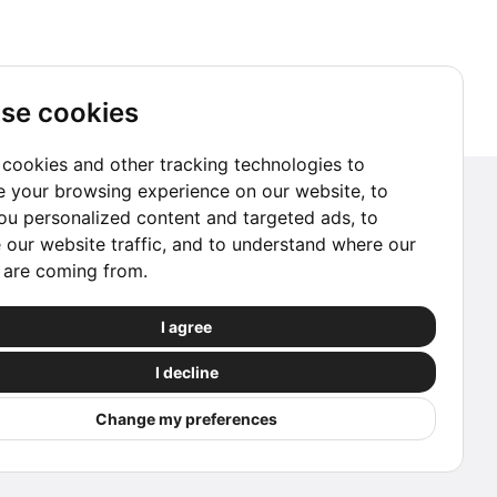
se cookies
cookies and other tracking technologies to
 your browsing experience on our website, to
Suscríbete a nuestro Newsletter
u personalized content and targeted ads, to
 our website traffic, and to understand where our
Ir a suscribirme
s are coming from.
Reserva con Confianza
I agree
Las reservas procesadas a través de este sitio
I decline
web están protegidas por nuestros socios.
Change my preferences