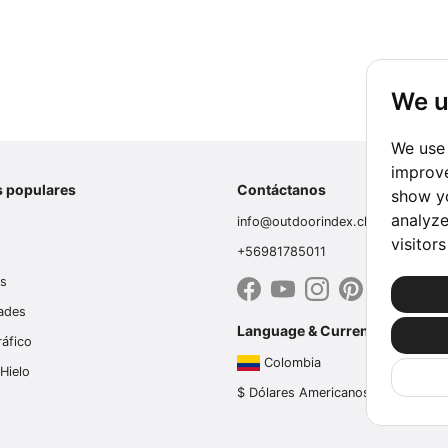
We u
We use 
improve
s populares
Contáctanos
show yo
analyze
info@outdoorindex.cl
visitor
+56981785011
es
dades
Language & Currency
ráfico
Colombia
Hielo
$ Dólares Americanos (USD)