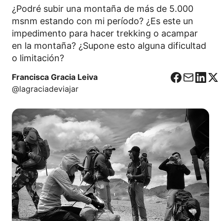
¿Podré subir una montaña de más de 5.000
msnm estando con mi período? ¿Es este un
impedimento para hacer trekking o acampar
en la montaña? ¿Supone esto alguna dificultad
o limitación?
Francisca Gracia Leiva
F
C
L
X
@lagraciadeviajar
a
o
i
c
r
n
e
r
k
b
e
e
o
o
d
o
I
k
n