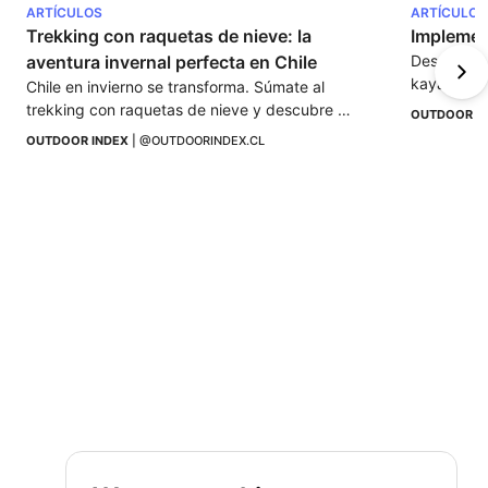
ARTÍCULOS
ARTÍCULOS
Trekking con raquetas de nieve: la 
Implemen
aventura invernal perfecta en Chile
Descubre l
kayak con 
Chile en invierno se transforma. Súmate al 
sobre equi
trekking con raquetas de nieve y descubre 
OUTDOOR I
imprescind
paisajes únicos, sin multitudes ni experiencia 
OUTDOOR INDEX
 | 
@OUTDOORINDEX.CL
técnica.