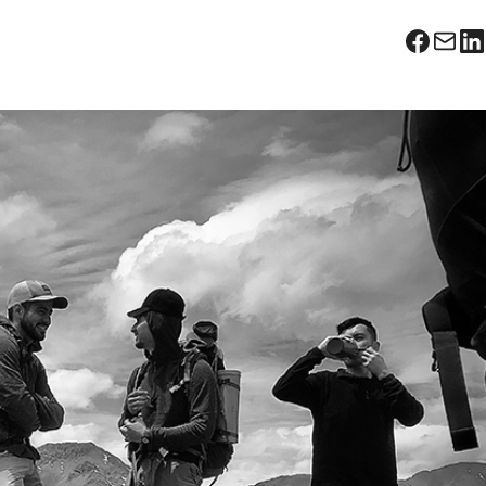
Facebo
Corr
L