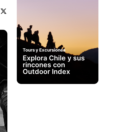
ok
eo
inkedIn
X
Tours y Excursiones
Explora Chile y sus
rincones con
Outdoor Index