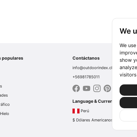
We u
We use 
improve
s populares
Contáctanos
show yo
analyze
info@outdoorindex.cl
visitor
+56981785011
es
dades
Language & Currency
ráfico
Perú
Hielo
$ Dólares Americanos (USD)