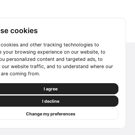
se cookies
cookies and other tracking technologies to
 your browsing experience on our website, to
Suscríbete a nuestro Newsletter
u personalized content and targeted ads, to
 our website traffic, and to understand where our
Ir a suscribirme
s are coming from.
Reserva con Confianza
I agree
Las reservas procesadas a través de este sitio
I decline
web están protegidas por nuestros socios.
Change my preferences