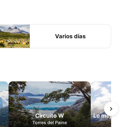
Varios días
Circuito W
Lo mejor de 
Torres del Paine
Puer