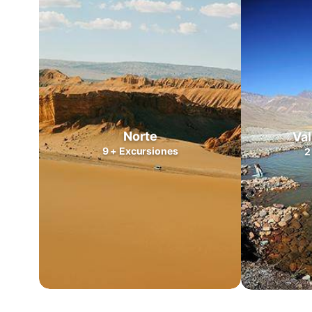
Valles
Centrales
Zona
Lagos
Patagonia
Norte
Patagonia
Sur
Norte
Val
Cabo
9
+
Excursiones
2
de
Hornos
Antártica