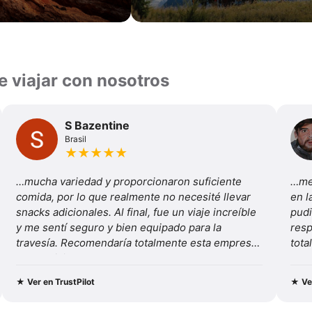
e viajar con nosotros
S Bazentine
Brasil
★
★
★
★
★
…mucha variedad y proporcionaron suficiente 
…me 
comida, por lo que realmente no necesité llevar 
en l
snacks adicionales. Al final, fue un viaje increíble 
pudi
y me sentí seguro y bien equipado para la 
resp
travesía. Recomendaría totalmente esta empresa 
tot
y este viaje.
★
Ver en TrustPilot
★
Ve