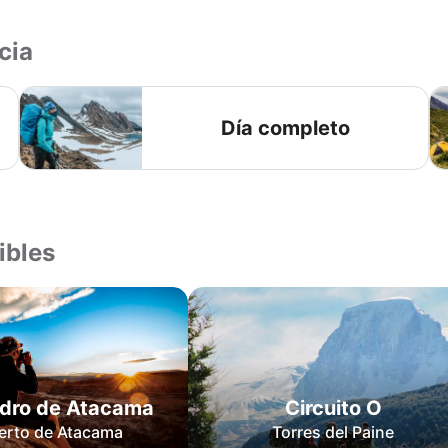
cia
Día completo
ibles
dro de Atacama
Circuito O
erto de Atacama
Torres del Paine