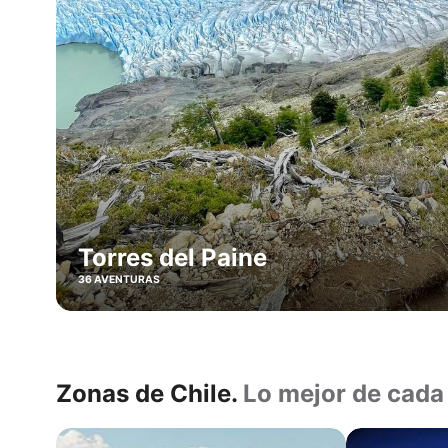
de
nieve
local
Atacama
Ski
Puerto
Natales
Punta
Arenas
Pucón
Torres del Paine
36 AVENTURAS
Zonas de Chile.
Lo mejor de cada
Norte