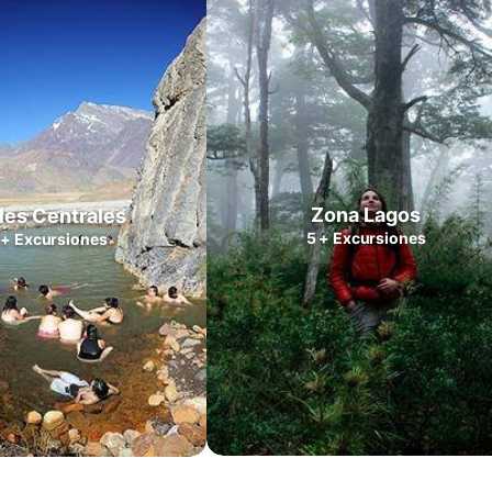
Zona Lagos
les Centrales
5
+
Excursiones
+
Excursiones