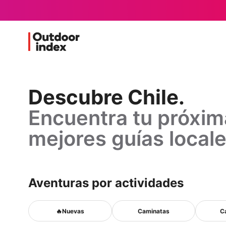
Descubre
Descubre Chile.
Encuentra tu próxim
Chile.
mejores guías locale
Encuentra
tu
Aventuras por actividades
próxima
🔥
🔥Nuevas
Caminatas
C
Nuevas