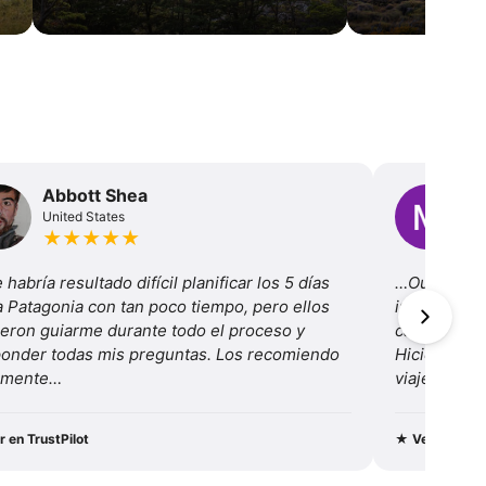
Abbott Shea
M
United States
Un
★
★
★
★
★
habría resultado difícil planificar los 5 días 
…Outdoor In
a Patagonia con tan poco tiempo, pero ellos 
increíble y 
eron guiarme durante todo el proceso y 
caminata por
onder todas mis preguntas. Los recomiendo 
Hicieron que
almente…
viaje fuera 
transporte, 
campament
r en TrustPilot
★
Ver en Trus