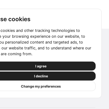
clave
libr
se cookies
cookies and other tracking technologies to
 your browsing experience on our website, to
Suscríbete a nuestro Newsletter
u personalized content and targeted ads, to
 our website traffic, and to understand where our
Ir a suscribirme
s are coming from.
Reserva con Confianza
I agree
Las reservas procesadas a través de este sitio
I decline
web están protegidas por nuestros socios.
Change my preferences