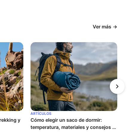
Ver más
ARTÍCULOS
ARTÍ
ekking y 
Cómo elegir un saco de dormir: 
¿Cóm
temperatura, materiales y consejos 
perf