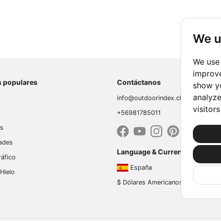
We u
We use 
improve
s populares
Contáctanos
show yo
analyze
info@outdoorindex.cl
visitor
+56981785011
es
dades
Language & Currency
ráfico
España
Hielo
$ Dólares Americanos (USD)