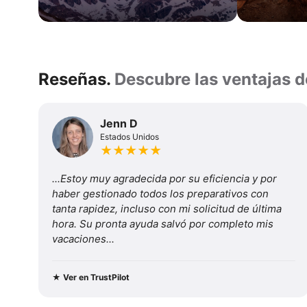
Circuito
O
Circuito
W
Reseñas.
Reseñas.
Descubre las ventajas d
Lo
Descubre
mejor
de
las
Jenn D
Torres
Estados Unidos
ventajas
del
★
★
★
★
★
Paine
de
...Estoy muy agradecida por su eficiencia y por 
viajar
haber gestionado todos los preparativos con 
tanta rapidez, incluso con mi solicitud de última 
con
hora. Su pronta ayuda salvó por completo mis 
vacaciones...
nosotros
★
Ver en TrustPilot