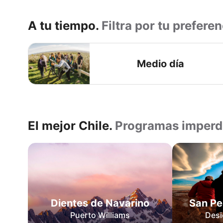
A tu tiempo.
Filtra por tu preferen
Medio día
El mejor Chile.
Programas imperd
Dientes
de
Navarino
San
Pedro
San Pe
Dientes de Navarino
de
Desi
Puerto Williams
Atacama