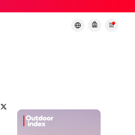
ok
eo
inkedIn
X