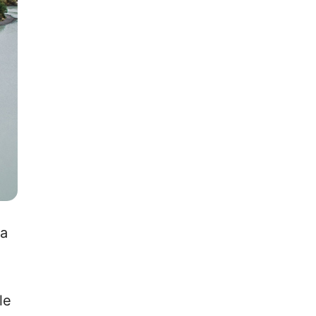
ia
le