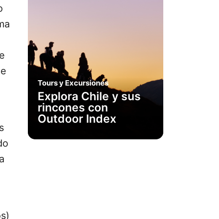
o
ima
me
de
Tours y Excursiones
Explora Chile y sus
rincones con
Outdoor Index
s
do
a
s)