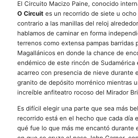
El Circuito Macizo Paine, conocido inte
O Circuit
es un recorrido de siete u ocho
contrario a las manillas del reloj alreded
hablamos de caminar en forma independi
terrenos como extensa pampas barridas p
Magallánicos en donde la chance de enco
endémico de este rincón de Sudamérica es
acarreo con presencia de nieve durante 
granito de depósito morrénico mientras u
increíble anfiteatro rocoso del Mirador Br
Es difícil elegir una parte que sea más be
recorrido está en el hecho que cada día 
qué fue lo que más me encantó durante esa
en que se cruza el paso John Garner, c