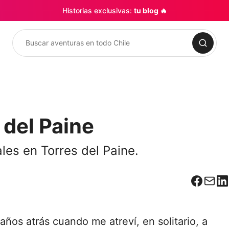
Historias exclusivas:
tu blog 🔥
Buscar
 del Paine
les en Torres del Paine.
Facebo
Corr
L
ños atrás cuando me atreví, en solitario, a