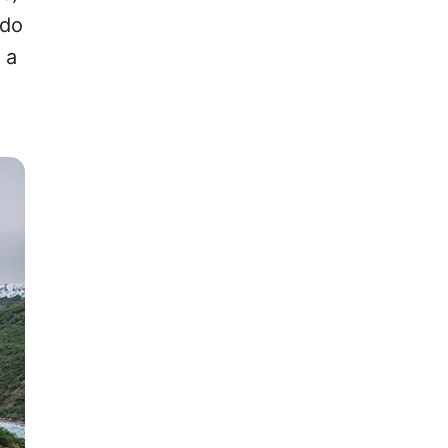
ndo
 a