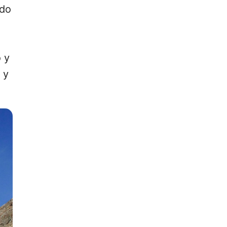
ndo
o y
 y