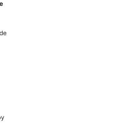
ne
 de
oy