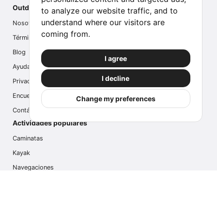
Outdoor Index
to analyze our website traffic, and to
understand where our visitors are
Nosotros
coming from.
Términos
Blog
I agree
Ayuda
I decline
Privacidad
Encuesta
Change my preferences
Contáctanos
Actividades populares
Caminatas
Kayak
Navegaciones
Multi Actividades
Safari Fotográfico
Caminata en Hielo