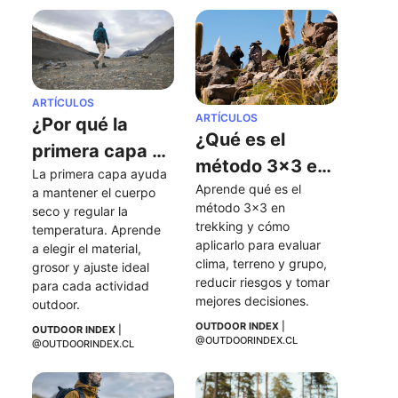
ARTÍCULOS
ARTÍCULOS
¿Por qué la 
¿Qué es el 
primera capa 
método 3x3 en 
La primera capa ayuda 
es tan 
Aprende qué es el 
trekking y por 
a mantener el cuerpo 
importante en 
método 3x3 en 
seco y regular la 
qué deberías 
trekking y cómo 
las actividades 
temperatura. Aprende 
aplicarlo?
aplicarlo para evaluar 
a elegir el material, 
al aire libre?
clima, terreno y grupo, 
grosor y ajuste ideal 
reducir riesgos y tomar 
para cada actividad 
mejores decisiones.
outdoor.
OUTDOOR INDEX
 | 
OUTDOOR INDEX
 | 
@OUTDOORINDEX.CL
@OUTDOORINDEX.CL