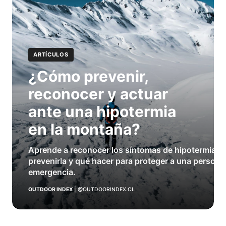
ARTÍCULOS
¿Cómo prevenir,
reconocer y actuar
ante una hipotermia
en la montaña?
Aprende a reconocer los síntomas de hipotermia e
prevenirla y qué hacer para proteger a una persona
emergencia.
OUTDOOR INDEX
|
@OUTDOORINDEX.CL