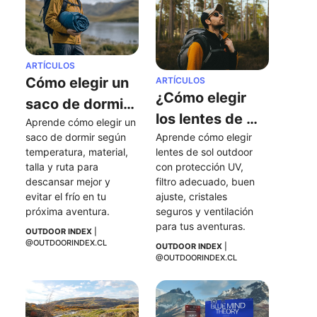
ARTÍCULOS
Cómo elegir un 
ARTÍCULOS
¿Cómo elegir 
saco de dormir: 
los lentes de 
Aprende cómo elegir un 
temperatura, 
saco de dormir según 
Aprende cómo elegir 
sol perfectos 
materiales y 
temperatura, material, 
lentes de sol outdoor 
para mis 
consejos clave
talla y ruta para 
con protección UV, 
actividades al 
descansar mejor y 
filtro adecuado, buen 
evitar el frío en tu 
ajuste, cristales 
aire libre?
próxima aventura.
seguros y ventilación 
para tus aventuras.
OUTDOOR INDEX
 | 
@OUTDOORINDEX.CL
OUTDOOR INDEX
 | 
@OUTDOORINDEX.CL