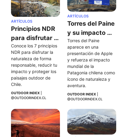
ARTÍCULOS
ARTÍCULOS
Torres del Paine 
Principios NDR 
y su impacto 
para disfrutar 
Torres del Paine 
tras aparecer 
Conoce los 7 principios 
la naturaleza 
aparece en una 
en una 
NDR para disfrutar la 
presentación de Apple 
de forma 
naturaleza de forma 
presentación 
y refuerza el impacto 
responsable
responsable, reducir tu 
mundial de la 
de Apple
impacto y proteger los 
Patagonia chilena como 
paisajes outdoor de 
ícono de naturaleza y 
Chile.
aventura.
OUTDOOR INDEX
 | 
OUTDOOR INDEX
 | 
@OUTDOORINDEX.CL
@OUTDOORINDEX.CL