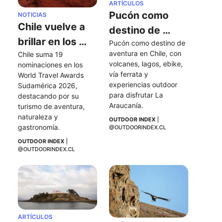
ARTÍCULOS
Pucón como 
NOTICIAS
Chile vuelve a 
destino de 
brillar en los 
Pucón como destino de 
aventura en 
aventura en Chile, con 
Chile suma 19 
World Travel 
Chile
volcanes, lagos, ebike, 
nominaciones en los 
Awards 
vía ferrata y 
World Travel Awards 
Sudamérica 
experiencias outdoor 
Sudamérica 2026, 
para disfrutar La 
destacando por su 
2026
Araucanía.
turismo de aventura, 
naturaleza y 
OUTDOOR INDEX
 | 
gastronomía.
@OUTDOORINDEX.CL
OUTDOOR INDEX
 | 
@OUTDOORINDEX.CL
ARTÍCULOS