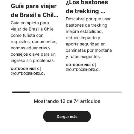
¿Los bastones 
Guía para viajar 
de trekking 
de Brasil a Chile 
Descubre por qué usar 
hacen más fácil 
Guía completa para 
como turista
bastones de trekking 
una caminata?
viajar de Brasil a Chile 
mejora estabilidad, 
como turista con 
reduce impacto y 
requisitos, documentos, 
aporta seguridad en 
normas aduaneras y 
caminatas por montaña 
consejos clave para un 
y rutas exigentes.
ingreso sin problemas.
OUTDOOR INDEX
 | 
OUTDOOR INDEX
 | 
@OUTDOORINDEX.CL
@OUTDOORINDEX.CL
Mostrando 12 de 74 artículos
Cargar más