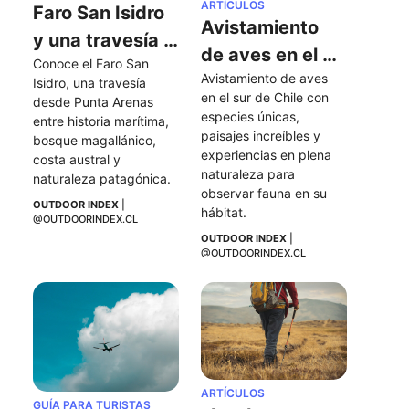
ARTÍCULOS
Faro San Isidro 
Avistamiento 
y una travesía 
de aves en el 
Conoce el Faro San 
al extremo sur 
Avistamiento de aves 
sur de Chile
Isidro, una travesía 
de la Península 
en el sur de Chile con 
desde Punta Arenas 
especies únicas, 
de Brunswick
entre historia marítima, 
paisajes increíbles y 
bosque magallánico, 
experiencias en plena 
costa austral y 
naturaleza para 
naturaleza patagónica.
observar fauna en su 
OUTDOOR INDEX
 | 
hábitat.
@OUTDOORINDEX.CL
OUTDOOR INDEX
 | 
@OUTDOORINDEX.CL
ARTÍCULOS
GUÍA PARA TURISTAS