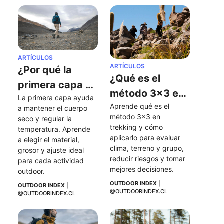
ARTÍCULOS
ARTÍCULOS
¿Por qué la 
¿Qué es el 
primera capa 
método 3x3 en 
La primera capa ayuda 
es tan 
Aprende qué es el 
trekking y por 
a mantener el cuerpo 
importante en 
método 3x3 en 
seco y regular la 
qué deberías 
trekking y cómo 
las actividades 
temperatura. Aprende 
aplicarlo?
aplicarlo para evaluar 
a elegir el material, 
al aire libre?
clima, terreno y grupo, 
grosor y ajuste ideal 
reducir riesgos y tomar 
para cada actividad 
mejores decisiones.
outdoor.
OUTDOOR INDEX
 | 
OUTDOOR INDEX
 | 
@OUTDOORINDEX.CL
@OUTDOORINDEX.CL