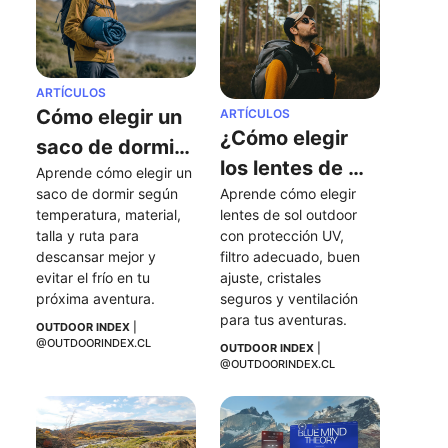
ARTÍCULOS
Cómo elegir un 
ARTÍCULOS
¿Cómo elegir 
saco de dormir: 
los lentes de 
Aprende cómo elegir un 
temperatura, 
saco de dormir según 
Aprende cómo elegir 
sol perfectos 
materiales y 
temperatura, material, 
lentes de sol outdoor 
para mis 
consejos clave
talla y ruta para 
con protección UV, 
actividades al 
descansar mejor y 
filtro adecuado, buen 
evitar el frío en tu 
ajuste, cristales 
aire libre?
próxima aventura.
seguros y ventilación 
para tus aventuras.
OUTDOOR INDEX
 | 
@OUTDOORINDEX.CL
OUTDOOR INDEX
 | 
@OUTDOORINDEX.CL