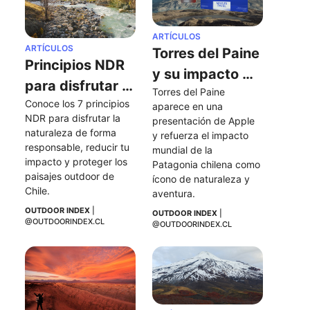
ARTÍCULOS
ARTÍCULOS
Torres del Paine 
Principios NDR 
y su impacto 
para disfrutar 
Torres del Paine 
tras aparecer 
Conoce los 7 principios 
la naturaleza 
aparece en una 
en una 
NDR para disfrutar la 
presentación de Apple 
de forma 
naturaleza de forma 
presentación 
y refuerza el impacto 
responsable
responsable, reducir tu 
mundial de la 
de Apple
impacto y proteger los 
Patagonia chilena como 
paisajes outdoor de 
ícono de naturaleza y 
Chile.
aventura.
OUTDOOR INDEX
 | 
OUTDOOR INDEX
 | 
@OUTDOORINDEX.CL
@OUTDOORINDEX.CL