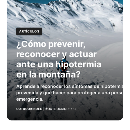
ARTÍCULOS
¿Cómo prevenir,
reconocer y actuar
ante una hipotermia
en la montaña?
Aprende a reconocer los síntomas de hipotermia e
prevenirla y qué hacer para proteger a una persona
emergencia.
OUTDOOR INDEX
|
@OUTDOORINDEX.CL