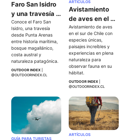
ARTÍCULOS
Faro San Isidro 
Avistamiento 
y una travesía 
de aves en el 
Conoce el Faro San 
al extremo sur 
Avistamiento de aves 
sur de Chile
Isidro, una travesía 
de la Península 
en el sur de Chile con 
desde Punta Arenas 
especies únicas, 
de Brunswick
entre historia marítima, 
paisajes increíbles y 
bosque magallánico, 
experiencias en plena 
costa austral y 
naturaleza para 
naturaleza patagónica.
observar fauna en su 
OUTDOOR INDEX
 | 
hábitat.
@OUTDOORINDEX.CL
OUTDOOR INDEX
 | 
@OUTDOORINDEX.CL
ARTÍCULOS
GUÍA PARA TURISTAS