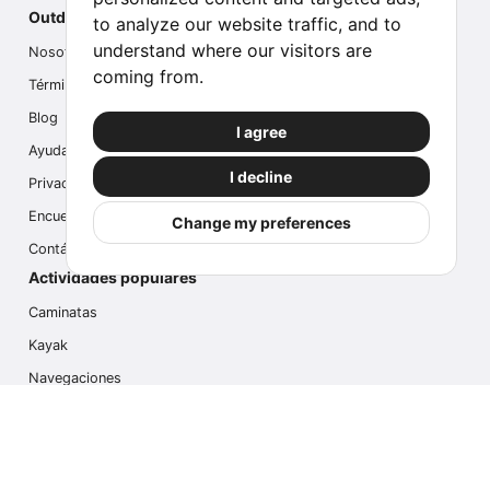
Outdoor Index
to analyze our website traffic, and to
understand where our visitors are
Nosotros
coming from.
Términos
Blog
I agree
Ayuda
I decline
Privacidad
Encuesta
Change my preferences
Contáctanos
Actividades populares
Caminatas
Kayak
Navegaciones
Multi Actividades
Safari Fotográfico
Caminata en Hielo