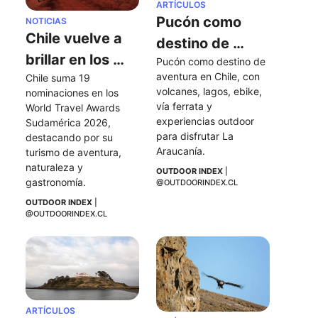
ARTÍCULOS
Pucón como 
NOTICIAS
Chile vuelve a 
destino de 
brillar en los 
Pucón como destino de 
aventura en 
aventura en Chile, con 
Chile suma 19 
World Travel 
Chile
volcanes, lagos, ebike, 
nominaciones en los 
Awards 
vía ferrata y 
World Travel Awards 
Sudamérica 
experiencias outdoor 
Sudamérica 2026, 
para disfrutar La 
destacando por su 
2026
Araucanía.
turismo de aventura, 
naturaleza y 
OUTDOOR INDEX
 | 
gastronomía.
@OUTDOORINDEX.CL
OUTDOOR INDEX
 | 
@OUTDOORINDEX.CL
ARTÍCULOS