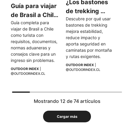
¿Los bastones 
Guía para viajar 
de trekking 
de Brasil a Chile 
Descubre por qué usar 
hacen más fácil 
Guía completa para 
como turista
bastones de trekking 
una caminata?
viajar de Brasil a Chile 
mejora estabilidad, 
como turista con 
reduce impacto y 
requisitos, documentos, 
aporta seguridad en 
normas aduaneras y 
caminatas por montaña 
consejos clave para un 
y rutas exigentes.
ingreso sin problemas.
OUTDOOR INDEX
 | 
OUTDOOR INDEX
 | 
@OUTDOORINDEX.CL
@OUTDOORINDEX.CL
Mostrando 12 de 74 artículos
Cargar más