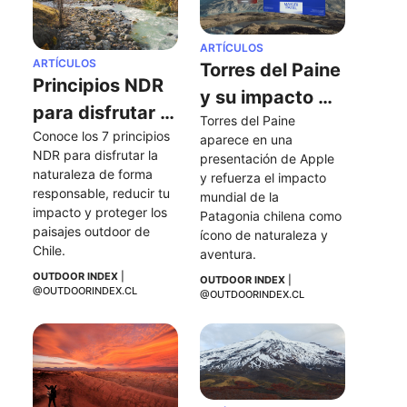
ARTÍCULOS
ARTÍCULOS
Torres del Paine 
Principios NDR 
y su impacto 
para disfrutar 
Torres del Paine 
tras aparecer 
Conoce los 7 principios 
la naturaleza 
aparece en una 
en una 
NDR para disfrutar la 
presentación de Apple 
de forma 
naturaleza de forma 
presentación 
y refuerza el impacto 
responsable
responsable, reducir tu 
mundial de la 
de Apple
impacto y proteger los 
Patagonia chilena como 
paisajes outdoor de 
ícono de naturaleza y 
Chile.
aventura.
OUTDOOR INDEX
 | 
OUTDOOR INDEX
 | 
@OUTDOORINDEX.CL
@OUTDOORINDEX.CL