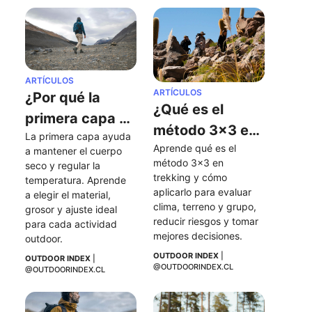
ARTÍCULOS
ARTÍCULOS
¿Por qué la 
¿Qué es el 
primera capa 
método 3x3 en 
La primera capa ayuda 
es tan 
Aprende qué es el 
trekking y por 
a mantener el cuerpo 
importante en 
método 3x3 en 
seco y regular la 
qué deberías 
trekking y cómo 
las actividades 
temperatura. Aprende 
aplicarlo?
aplicarlo para evaluar 
a elegir el material, 
al aire libre?
clima, terreno y grupo, 
grosor y ajuste ideal 
reducir riesgos y tomar 
para cada actividad 
mejores decisiones.
outdoor.
OUTDOOR INDEX
 | 
OUTDOOR INDEX
 | 
@OUTDOORINDEX.CL
@OUTDOORINDEX.CL