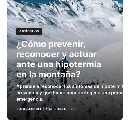
ARTÍCULOS
¿Cómo prevenir,
reconocer y actuar
ante una hipotermia
en la montaña?
Aprende a reconocer los síntomas de hipotermia e
prevenirla y qué hacer para proteger a una persona
emergencia.
OUTDOOR INDEX
|
@OUTDOORINDEX.CL