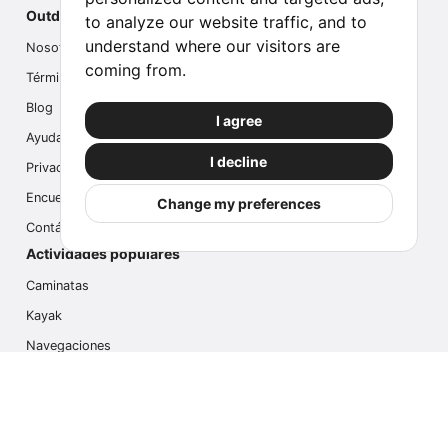
Outdoor Index
to analyze our website traffic, and to
understand where our visitors are
Nosotros
coming from.
Términos
Blog
I agree
Ayuda
I decline
Privacidad
Encuesta
Change my preferences
Contáctanos
Actividades populares
Caminatas
Kayak
Navegaciones
Multi Actividades
Safari Fotográfico
Caminata en Hielo