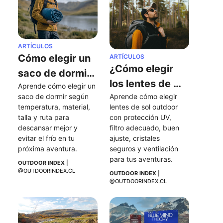
ARTÍCULOS
Cómo elegir un 
ARTÍCULOS
¿Cómo elegir 
saco de dormir: 
los lentes de 
Aprende cómo elegir un 
temperatura, 
saco de dormir según 
Aprende cómo elegir 
sol perfectos 
materiales y 
temperatura, material, 
lentes de sol outdoor 
para mis 
consejos clave
talla y ruta para 
con protección UV, 
actividades al 
descansar mejor y 
filtro adecuado, buen 
evitar el frío en tu 
ajuste, cristales 
aire libre?
próxima aventura.
seguros y ventilación 
para tus aventuras.
OUTDOOR INDEX
 | 
@OUTDOORINDEX.CL
OUTDOOR INDEX
 | 
@OUTDOORINDEX.CL