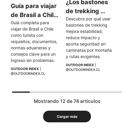
¿Los bastones 
Guía para viajar 
de trekking 
de Brasil a Chile 
Descubre por qué usar 
hacen más fácil 
Guía completa para 
como turista
bastones de trekking 
una caminata?
viajar de Brasil a Chile 
mejora estabilidad, 
como turista con 
reduce impacto y 
requisitos, documentos, 
aporta seguridad en 
normas aduaneras y 
caminatas por montaña 
consejos clave para un 
y rutas exigentes.
ingreso sin problemas.
OUTDOOR INDEX
 | 
OUTDOOR INDEX
 | 
@OUTDOORINDEX.CL
@OUTDOORINDEX.CL
Mostrando 12 de 74 artículos
Cargar más