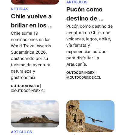
ARTÍCULOS
Pucón como 
NOTICIAS
Chile vuelve a 
destino de 
brillar en los 
Pucón como destino de 
aventura en 
aventura en Chile, con 
Chile suma 19 
World Travel 
Chile
volcanes, lagos, ebike, 
nominaciones en los 
Awards 
vía ferrata y 
World Travel Awards 
Sudamérica 
experiencias outdoor 
Sudamérica 2026, 
para disfrutar La 
destacando por su 
2026
Araucanía.
turismo de aventura, 
naturaleza y 
OUTDOOR INDEX
 | 
gastronomía.
@OUTDOORINDEX.CL
OUTDOOR INDEX
 | 
@OUTDOORINDEX.CL
ARTÍCULOS