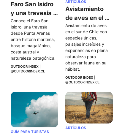
ARTÍCULOS
Faro San Isidro 
Avistamiento 
y una travesía 
de aves en el 
Conoce el Faro San 
al extremo sur 
Avistamiento de aves 
sur de Chile
Isidro, una travesía 
de la Península 
en el sur de Chile con 
desde Punta Arenas 
especies únicas, 
de Brunswick
entre historia marítima, 
paisajes increíbles y 
bosque magallánico, 
experiencias en plena 
costa austral y 
naturaleza para 
naturaleza patagónica.
observar fauna en su 
OUTDOOR INDEX
 | 
hábitat.
@OUTDOORINDEX.CL
OUTDOOR INDEX
 | 
@OUTDOORINDEX.CL
ARTÍCULOS
GUÍA PARA TURISTAS