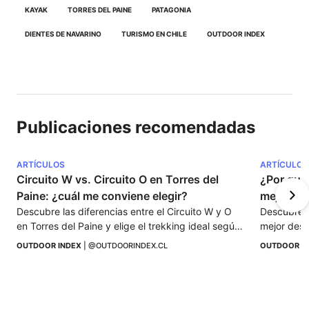
KAYAK
TORRES DEL PAINE
PATAGONIA
DIENTES DE NAVARINO
TURISMO EN CHILE
OUTDOOR INDEX
Publicaciones recomendadas
ARTÍCULOS
ARTÍCULOS
Circuito W vs. Circuito O en Torres del 
¿Por qué
Paine: ¿cuál me conviene elegir?
Descubre las diferencias entre el Circuito W y O 
Descubre p
en Torres del Paine y elige el trekking ideal según 
mejor desti
tu experiencia, tiempo y espíritu de aventura.
despejados,
OUTDOOR INDEX
 | 
@OUTDOORINDEX.CL
OUTDOOR I
esperan.