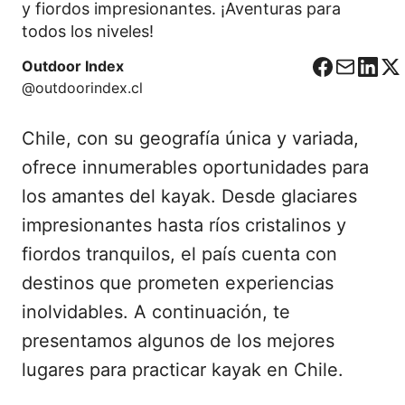
y fiordos impresionantes. ¡Aventuras para
todos los niveles!
Outdoor Index
F
C
L
X
@outdoorindex.cl
a
o
i
c
r
n
Chile, con su geografía única y variada,
e
r
k
b
e
e
ofrece innumerables oportunidades para
o
o
d
los amantes del kayak. Desde glaciares
o
I
impresionantes hasta ríos cristalinos y
k
n
fiordos tranquilos, el país cuenta con
destinos que prometen experiencias
inolvidables. A continuación, te
presentamos algunos de los mejores
lugares para practicar kayak en Chile.