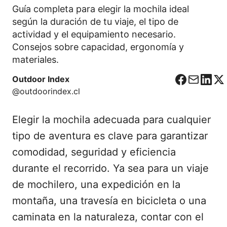
Guía completa para elegir la mochila ideal
según la duración de tu viaje, el tipo de
actividad y el equipamiento necesario.
Consejos sobre capacidad, ergonomía y
materiales.
Outdoor Index
F
C
L
X
@outdoorindex.cl
a
o
i
c
r
n
Elegir la mochila adecuada para cualquier
e
r
k
b
e
e
tipo de aventura es clave para garantizar
o
o
d
comodidad, seguridad y eficiencia
o
I
durante el recorrido. Ya sea para un viaje
k
n
de mochilero, una expedición en la
montaña, una travesía en bicicleta o una
caminata en la naturaleza, contar con el