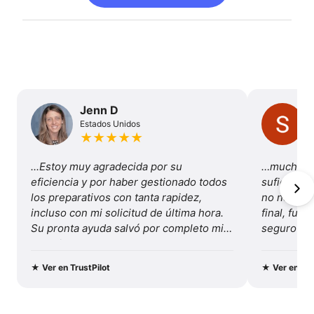
Jenn D
Estados Unidos
★
★
★
★
★
...Estoy muy agradecida por su 
…mucha va
eficiencia y por haber gestionado todos 
suficiente
los preparativos con tanta rapidez, 
no necesité
incluso con mi solicitud de última hora. 
final, fue 
Su pronta ayuda salvó por completo mis 
seguro y b
vacaciones...
Recomenda
y este viaj
★
Ver en TrustPilot
★
Ver en Tru