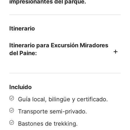
impresionantes del parque.
Itinerario
Itinerario para Excursión Miradores
del Paine:
06:30 - 07:00 hrs
: Salida desde tu
lugar de alojamiento en Puerto Natales
Incluido
con dirección al Parque Nacional Torres
del Paine.
Guía local, bilingüe y certificado.
Transporte semi-privado.
09:00 - 11:00 hrs
: Inicio de la actividad
desde Portería Lago Sarmiento hasta
Bastones de trekking.