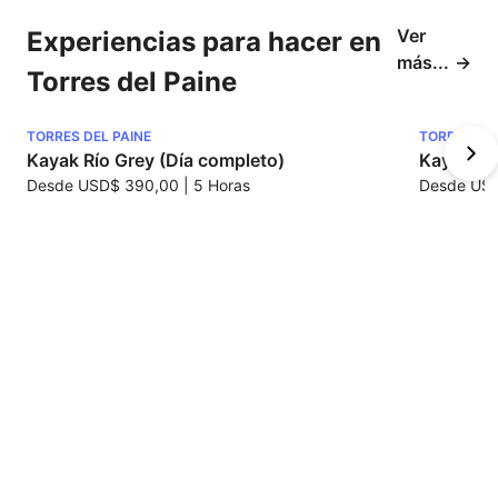
Ver
Experiencias para hacer en
más...
Torres del Paine
TORRES DEL PAINE
TORRES DEL
Kayak Río Grey (Día completo)
Kayak La
Desde
USD$ 390,00
|
5 Horas
Desde
USD