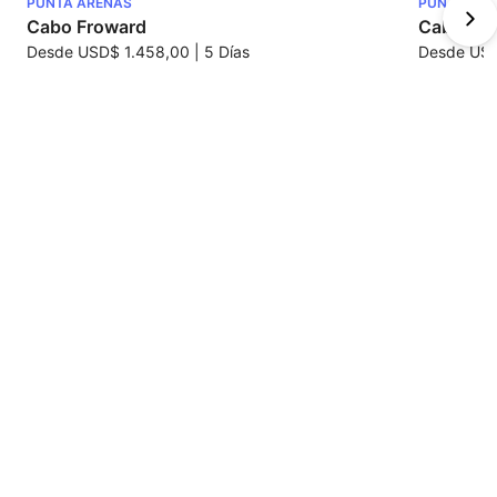
PUNTA ARENAS
PUNTA AR
Cabo Froward
Cabo San
Desde
USD$ 1.458,00
|
5 Días
Desde
USD