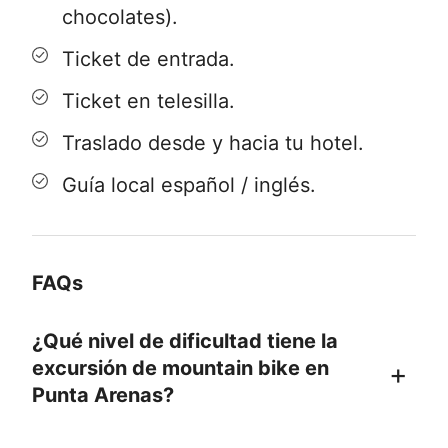
chocolates).
Entrega de guantes desechables.
Entrega de box lunch según
Ticket de entrada.
restricciones alimenticias a cada
Ticket en telesilla.
pasajero.
Traslado desde y hacia tu hotel.
9:30
Charla técnica y procedimientos
Guía local español / inglés.
de seguridad para los ciclistas (DAS). En
esta charla se hace una inducción al uso
de la bicicleta, formas de poner el
FAQs
cuerpo para enfrentar los diferentes
obstáculos, cómo usar los cambios y
¿Qué nivel de dificultad tiene la
frenos. Información sobre
excursión de mountain bike en
Punta Arenas?
procedimientos en caso de accidente.