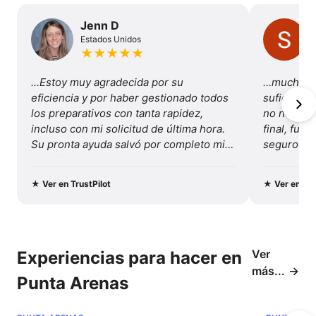
pedaleando al sector del Club Andino
Jenn D
donde tenemos uso de telesilla para
Estados Unidos
★
★
★
★
★
realizar 4-5 bajadas más.
...Estoy muy agradecida por su 
…mucha va
17:00
Fín de nuestro Full day MTB.
eficiencia y por haber gestionado todos 
suficiente
los preparativos con tanta rapidez, 
no necesité
Tiempo total de la excursión 7 horas.
incluso con mi solicitud de última hora. 
final, fue 
Su pronta ayuda salvó por completo mis 
seguro y b
vacaciones...
Recomenda
y este viaj
★
Ver en TrustPilot
★
Ver en Tru
Ver
Experiencias para hacer en
más...
Punta Arenas