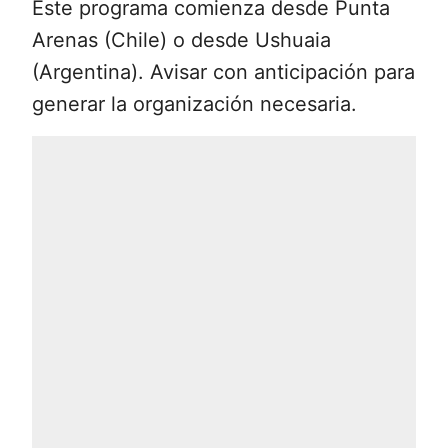
Este programa comienza desde Punta
Williams para realizar los trámites de
Arenas (Chile) o desde Ushuaia
inmigración a Chile, y luego al Lodge.
(Argentina). Avisar con anticipación para
Este trayecto de 54 km toma
generar la organización necesaria.
aproximadamente 1:40 hr. Aperitivo de
bienvenida y almuerzo en el Lodge.
Por la tarde comienza la aventura,
escogiendo una de nuestras
excursiones, diseñadas para
familiarizarse con la naturaleza y cultura
de la isla. Nuestro jefe de expediciones
presentará las excursiones disponibles
de nuestro menú de excursiones (Visita
Puerto Williams, Cabalgata, Kayak, visita