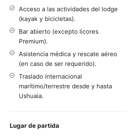
Acceso a las actividades del lodge
Desde Ushuaia
:
(kayak y bicicletas).
Después de efectuar los trámites de
Bar abierto (excepto licores
emigración en el puerto de Ushuaia
Premium).
(Argentina) y pagar el impuesto
Asistencia médica y rescate aéreo
portuario, se realizará la navegación a
(en caso de ser requerido).
través del Canal Beagle para llegar,
Traslado internacional
después de 30 minutos a Puerto
marítimo/terrestre desde y hasta
Navarino (Chile). Esta navegación se
Ushuaia.
efectúa a bordo de una embarcación
semi rígida de tamaño menor.
En Puerto Navarino lo estará esperando
Lugar de partida
un vehículo que los trasladará a Puerto