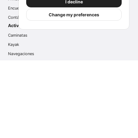
I decline
Encuesta
Change my preferences
Contáctanos
Actividades populares
Caminatas
Kayak
Navegaciones
Multi Actividades
Safari Fotográfico
Caminata en Hielo
Cruseros
Contáctanos
info@outdoorindex.cl
+56981785011