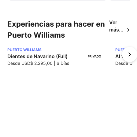
Puerto Williams - Ushuaia.
Ver
Experiencias para hacer en
Desayuno. A la hora acordada, traslado
más...
Puerto Williams
al aeródromo para tomar su vuelo a
Punta Arenas, o a la Gobernación
PUERTO WILLIAMS
PUERTO WI
Marítima de Puerto Williams para luego
Dientes de Navarino (Full)
Al fín de
PRIVADO
dirigirse a Puerto Navarino y
Desde
USD$ 2.295,00
|
6 Días
Desde
USD
embarcarse hacia Ushuaia (Argentina).