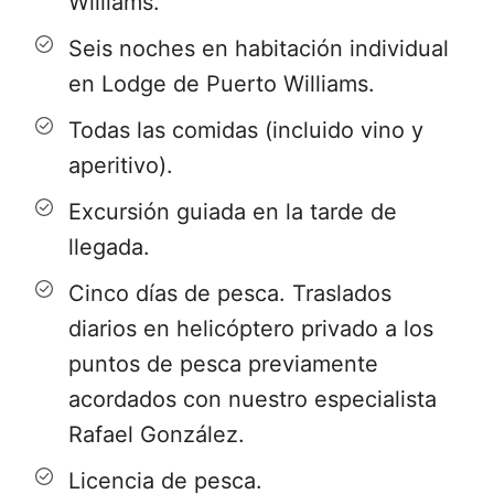
Williams.
Desde Punta Arenas
:
Seis noches en habitación individual
en Lodge de Puerto Williams.
Vuelo en Aerovías DAP hasta la ciudad
Todas las comidas (incluido vino y
de Puerto Williams. En el trayecto se
aperitivo).
disfruta de un paisaje sobrecogedor que
lo llevará a descubrir desde el aire el
Excursión guiada en la tarde de
Estrecho de Magallanes, los hermosos
llegada.
glaciares de la Cordillera Darwin,
Cinco días de pesca. Traslados
pequeños canales australes y el Canal
diarios en helicóptero privado a los
Beagle. (Tiempo de vuelo: entre 50
puntos de pesca previamente
minutos a 1 hora y 20 minutos,
acordados con nuestro especialista
dependiendo del avión). Recepción en
Rafael González.
aeródromo y breve traslado hasta el
Licencia de pesca.
Lodge.