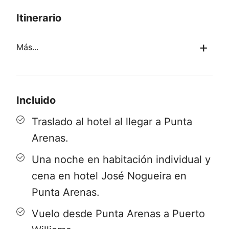
Itinerario
Más...
Día 1
/ Punta Arenas.
Nuestro programa comienza en Punta
Incluido
Arenas con una noche en el Hotel José
Traslado al hotel al llegar a Punta
Nogueira o similar, donde el grupo se
Arenas.
reunirá con nuestro guía para hacer los
Una noche en habitación individual y
arreglos necesarios para los siguientes
cena en hotel José Nogueira en
días.
Punta Arenas.
Día 2
/ Punta Arenas - Puerto Williams o
Vuelo desde Punta Arenas a Puerto
Punta Arenas - Ushuaia.