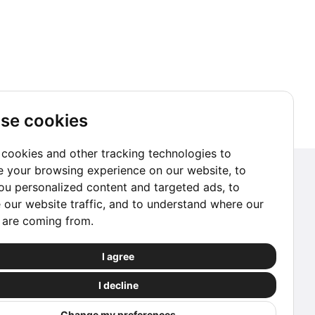
se cookies
cookies and other tracking technologies to
 your browsing experience on our website, to
Suscríbete a nuestro Newsletter
u personalized content and targeted ads, to
 our website traffic, and to understand where our
Ir a suscribirme
s are coming from.
Reserva con Confianza
I agree
Las reservas procesadas a través de este sitio
I decline
web están protegidas por nuestros socios.
Change my preferences