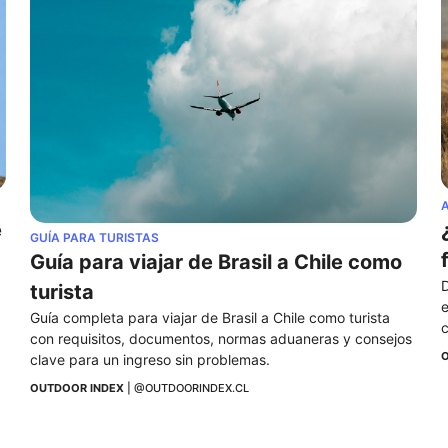
e
GUÍA PARA TURISTAS
Guía para viajar de Brasil a Chile como 
D
turista
e
Guía completa para viajar de Brasil a Chile como turista 
c
con requisitos, documentos, normas aduaneras y consejos 
O
clave para un ingreso sin problemas.
OUTDOOR INDEX
 | 
@OUTDOORINDEX.CL