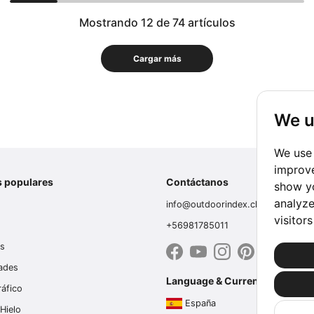
Mostrando 12 de 74 artículos
Cargar más
We u
We use 
improve
s populares
Contáctanos
show yo
analyze
info@outdoorindex.cl
visitor
+56981785011
es
dades
Language & Currency
ráfico
España
Hielo