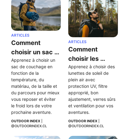
ARTICLES
Comment 
ARTICLES
Comment 
choisir un sac 
choisir les 
Apprenez à choisir un 
de couchage : 
sac de couchage en 
Apprenez à choisir des 
lunettes de 
température, 
fonction de la 
lunettes de soleil de 
soleil parfaites 
matériaux et 
température, du 
plein air avec 
pour mes 
matériau, de la taille et 
protection UV, filtre 
conseils clés
du parcours pour mieux 
approprié, bon 
activités en 
vous reposer et éviter 
ajustement, verres sûrs 
plein air ?
le froid lors de votre 
et ventilation pour vos 
prochaine aventure.
aventures.
OUTDOOR INDEX
 | 
OUTDOOR INDEX
 | 
@OUTDOORINDEX.CL
@OUTDOORINDEX.CL