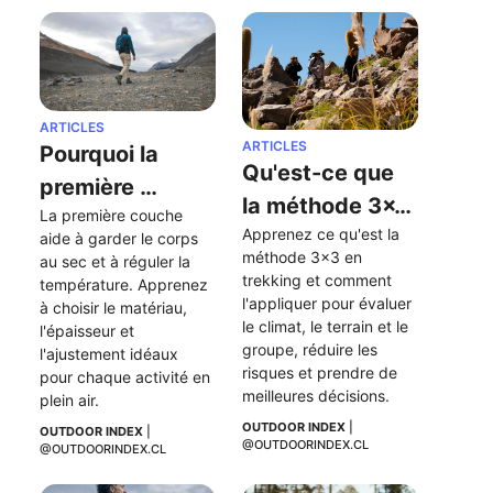
ARTICLES
ARTICLES
Pourquoi la 
Qu'est-ce que 
première 
la méthode 3x3 
La première couche 
couche est-elle 
Apprenez ce qu'est la 
en trekking et 
aide à garder le corps 
si importante 
méthode 3x3 en 
au sec et à réguler la 
pourquoi 
trekking et comment 
dans les 
température. Apprenez 
devriez-vous 
l'appliquer pour évaluer 
à choisir le matériau, 
activités de 
le climat, le terrain et le 
l'épaisseur et 
l'appliquer ?
plein air ?
groupe, réduire les 
l'ajustement idéaux 
risques et prendre de 
pour chaque activité en 
meilleures décisions.
plein air.
OUTDOOR INDEX
 | 
OUTDOOR INDEX
 | 
@OUTDOORINDEX.CL
@OUTDOORINDEX.CL