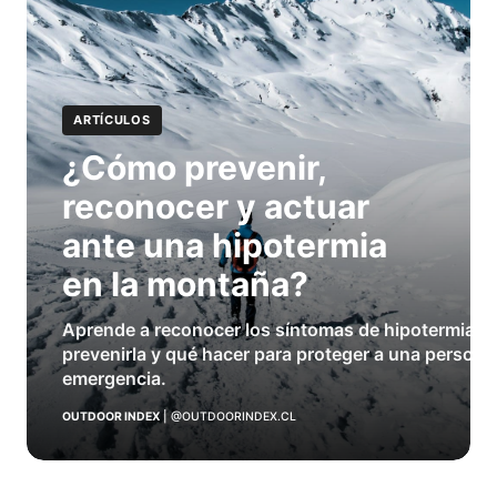
ARTÍCULOS
¿Cómo prevenir,
reconocer y actuar
ante una hipotermia
en la montaña?
Aprende a reconocer los síntomas de hipotermia e
prevenirla y qué hacer para proteger a una persona
emergencia.
OUTDOOR INDEX
|
@OUTDOORINDEX.CL