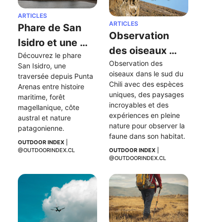
ARTICLES
ARTICLES
Phare de San 
Observation 
Isidro et une 
des oiseaux 
Découvrez le phare 
traversée au 
Observation des 
dans le sud du 
San Isidro, une 
sud extrême de 
oiseaux dans le sud du 
traversée depuis Punta 
Chili
Chili avec des espèces 
la péninsule de 
Arenas entre histoire 
uniques, des paysages 
maritime, forêt 
Brunswick
incroyables et des 
magellanique, côte 
expériences en pleine 
austral et nature 
nature pour observer la 
patagonienne.
faune dans son habitat.
OUTDOOR INDEX
 | 
@OUTDOORINDEX.CL
OUTDOOR INDEX
 | 
@OUTDOORINDEX.CL