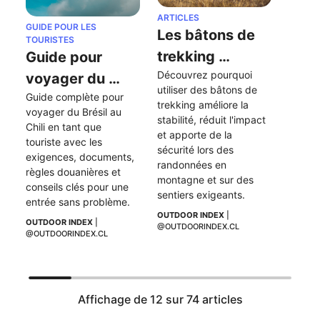
ARTICLES
GUIDE POUR LES 
Les bâtons de 
TOURISTES
trekking 
Guide pour 
Découvrez pourquoi 
facilitent-ils 
voyager du 
utiliser des bâtons de 
une randonnée 
Guide complète pour 
Brésil au Chili 
trekking améliore la 
voyager du Brésil au 
?
en tant que 
stabilité, réduit l'impact 
Chili en tant que 
et apporte de la 
touriste
touriste avec les 
sécurité lors des 
exigences, documents, 
randonnées en 
règles douanières et 
montagne et sur des 
conseils clés pour une 
sentiers exigeants.
entrée sans problème.
OUTDOOR INDEX
 | 
OUTDOOR INDEX
 | 
@OUTDOORINDEX.CL
@OUTDOORINDEX.CL
Affichage de 12 sur 74 articles