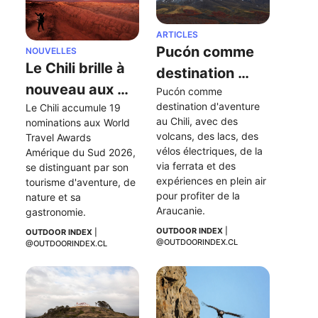
ARTICLES
Pucón comme 
NOUVELLES
Le Chili brille à 
destination 
nouveau aux 
Pucón comme 
d'aventure au 
destination d'aventure 
Le Chili accumule 19 
World Travel 
Chili
au Chili, avec des 
nominations aux World 
Awards 
volcans, des lacs, des 
Travel Awards 
Amérique du 
vélos électriques, de la 
Amérique du Sud 2026, 
via ferrata et des 
se distinguant par son 
Sud 2026
expériences en plein air 
tourisme d'aventure, de 
pour profiter de la 
nature et sa 
Araucanie.
gastronomie.
OUTDOOR INDEX
 | 
OUTDOOR INDEX
 | 
@OUTDOORINDEX.CL
@OUTDOORINDEX.CL