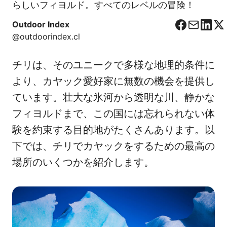
らしいフィヨルド。すべてのレベルの冒険！
Outdoor Index
F
C
L
X
@outdoorindex.cl
a
o
i
c
r
n
チリは、そのユニークで多様な地理的条件に
e
r
k
b
e
e
より、カヤック愛好家に無数の機会を提供し
o
o
d
ています。壮大な氷河から透明な川、静かな
o
I
フィヨルドまで、この国には忘れられない体
k
n
験を約束する目的地がたくさんあります。以
下では、チリでカヤックをするための最高の
場所のいくつかを紹介します。