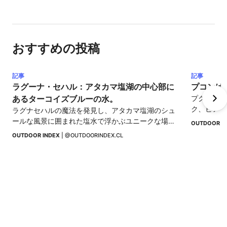
おすすめの投稿
記事
記事
ラグーナ・セハル：アタカマ塩湖の中心部に
プコンは
あるターコイズブルーの水。
プクンはチ
ク、ビアフ
ラグナセハルの魔法を発見し、アタカマ塩湖のシュ
しむための
ールな風景に囲まれた塩水で浮かぶユニークな場所
OUTDOOR I
を体験してください。
OUTDOOR INDEX
 | 
@OUTDOORINDEX.CL