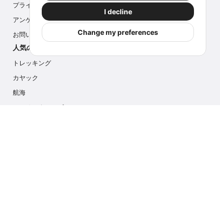
プライバシー
I decline
アンケート
Change my preferences
お問い合わせ
人気のアクティビティ
トレッキング
カヤック
航海
マルチアクティビティ
フォトサファリ
アイスハイク
クルーズ
お問い合わせ
info@outdoorindex.cl
+56981785011