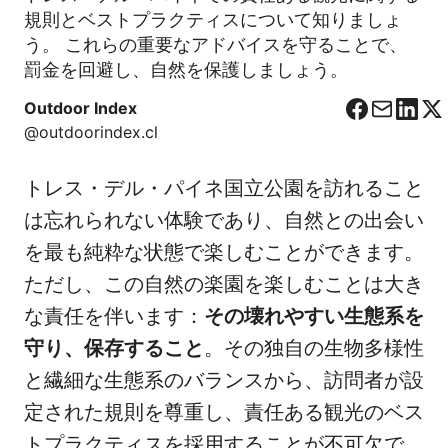
規則とベストプラクティスについて知りましょ
う。 これらの重要なアドバイスを守ることで、
罰金を回避し、自然を保護しましょう。
Outdoor Index
F
C
L
X
@outdoorindex.cl
a
o
i
c
r
n
トレス・デル・パイネ国立公園を訪れること
e
r
k
b
e
e
は忘れられない体験であり、自然との出会い
o
o
d
を最も純粋な状態で楽しむことができます。
o
I
ただし、この自然の楽園を楽しむことは大き
k
n
な責任を伴います：
その壊れやすい生態系を
守り、保存すること
。その独自の生物多様性
と繊細な生態系のバランスから、訪問者が設
定された規則を尊重し、責任ある観光のベス
トプラクティスを採用することが不可欠で