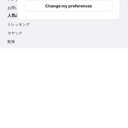
Change my preferences
お問い合わせ
人気のアクティビティ
トレッキング
カヤック
航海
マルチアクティビティ
フォトサファリ
アイスハイク
クルーズ
お問い合わせ
info@outdoorindex.cl
+56981785011
言語と通貨