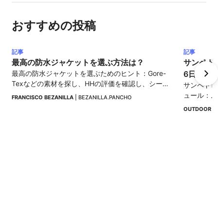
おすすめの投稿
記事
記事
最高の防水ジャケットを選ぶ方法は？
サンペド
最高の防水ジャケットを選ぶためのヒント：Gore-
6日間の
Texなどの素材を探し、HHの評価を確認し、シーム
サンペドロ
シールドと調整可能なフードを優先します。
ュール：ム
FRANCISCO BEZANILLA
 | 
BEZANILLA.PANCHO
泉、シュル
OUTDOOR I