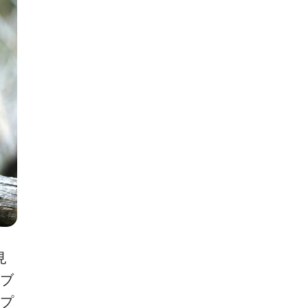
見
ブ
プ