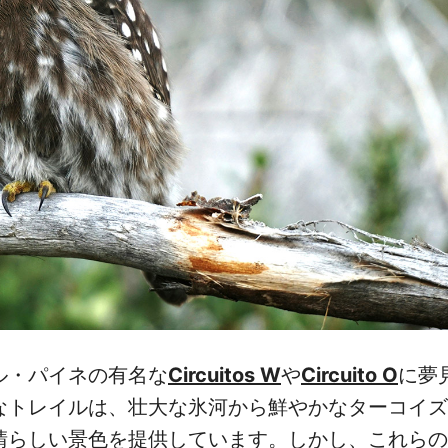
ル・パイネの有名な
Circuitos W
や
Circuito O
に夢
なトレイルは、壮大な氷河から鮮やかなターコイズ
晴らしい景色を提供しています。しかし、これらの