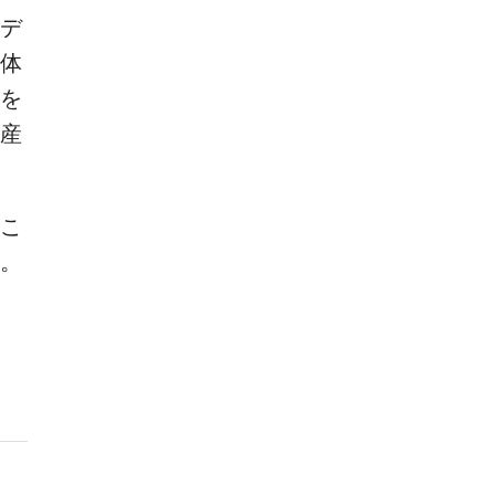
デ
体
を
産
こ
。