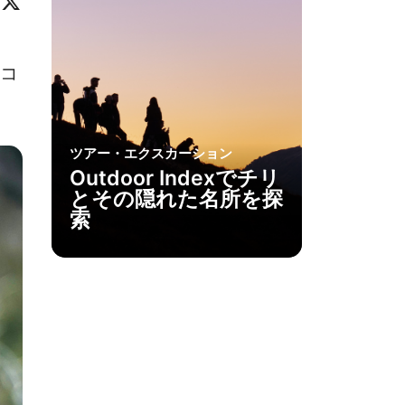
ok
eo
inkedIn
X
コ
ツアー・エクスカーション
Outdoor Indexでチリ
とその隠れた名所を探
索