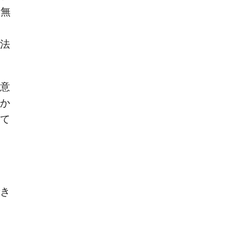
台無
法
意
か
て
でき